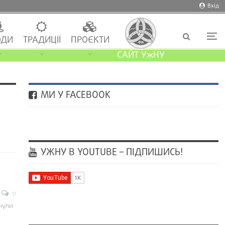
Вхід
ДИ
ТРАДИЦІЇ
ПРОЄКТИ
САЙТ УжНУ
МИ У FACEBOOK
УЖНУ В YOUTUBE – ПІДПИШИСЬ!
0
нули