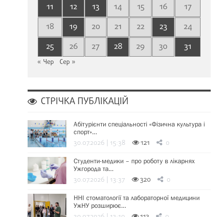
11
12
13
14
15
16
17
18
19
20
21
22
23
24
25
26
27
28
29
30
31
« Чер
Сер »
СТРІЧКА ПУБЛІКАЦІЙ
Абітурієнти спеціальності «Фізична культура і
спорт»…
30.07.2026 | 15:38
121
0
Студенти-медики – про роботу в лікарнях
Ужгорода та…
30.07.2026 | 13:37
320
0
ННІ стоматології та лабораторної медицини
УжНУ розширює…
30.07.2026 | 13:19
113
0