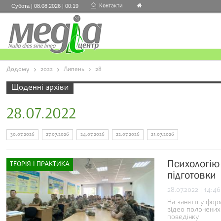
Контакти
Субота | 08.08.2026 | 00:19
Додому
2022
Липень
28
Щоденні архіви
28.07.2022
30.07.2026
27.07.2026
24.07.2026
22.07.2026
21.07.2026
Психологію
ТЕОРІЯ І ПРАКТИКА
підготовки
28.07.2022 | 14:46
На занятті у фор
відео полонених
поведінку