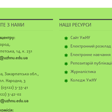
ТЕ З НАМИ
НАШІ РЕСУРСИ
ацентру:
Сайт УжНУ
ород,
Електронний розклад
тетська, 14, к. 231
Електронне навчання
@uzhnu.edu.ua
Репозитарій публікаці
Журналістика
а, Закарпатська обл.,
Коледж УжНУ
пл. Народна, 3
(03122) 3-33-41
122) 3-42-02
al@uzhnu.edu.ua
омісія: