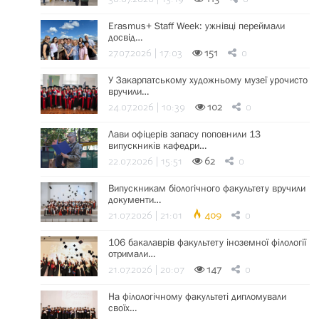
Erasmus+ Staff Week: ужнівці переймали
досвід…
27.07.2026 | 17:03
151
0
У Закарпатському художньому музеї урочисто
вручили…
24.07.2026 | 10:39
102
0
Лави офіцерів запасу поповнили 13
випускників кафедри…
22.07.2026 | 15:51
62
0
Випускникам біологічного факультету вручили
документи…
21.07.2026 | 21:01
409
0
106 бакалаврів факультету іноземної філології
отримали…
21.07.2026 | 20:07
147
0
На філологічному факультеті дипломували
своїх…