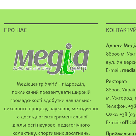
ПРО НАС
КОНТАКТУЙ
Адреса Меді
88000 м. Ужг
вул. Універси
E-mail:
media
Ректорат:
Медіацентр УжНУ – підрозділ,
88000, Україн
покликаний презентувати широкій
м. Ужгород, 
громадськості здобутки навчально-
Телефон: +38 
виховного процесу, наукової, методичної
Факс: +38 (03
та дослідно-експериментальної
E-mail:
offici
діяльності науково-педагогічного
колективу, спортивних досягнень,
Приймальна к