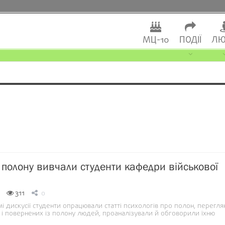
МЦ-10
ПОДІЇ
ЛЮ
 полону вивчали студенти кафедри військової
311
0
мі дискусії студенти опрацювали статті психологів про полон, перегля
 і повернених із полону людей, проаналізували й обговорили їхню