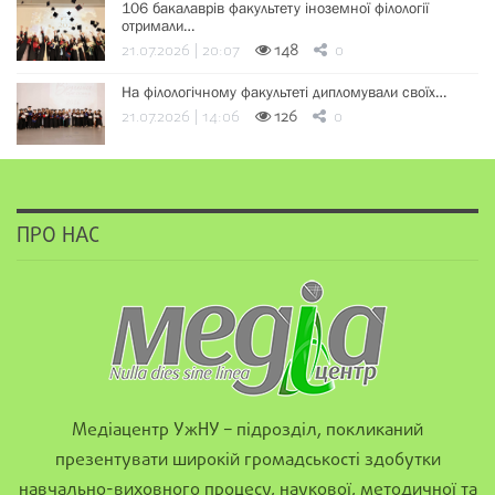
106 бакалаврів факультету іноземної філології
отримали…
21.07.2026 | 20:07
148
0
На філологічному факультеті дипломували своїх…
21.07.2026 | 14:06
126
0
ПРО НАС
Медіацентр УжНУ – підрозділ, покликаний
презентувати широкій громадськості здобутки
навчально-виховного процесу, наукової, методичної та