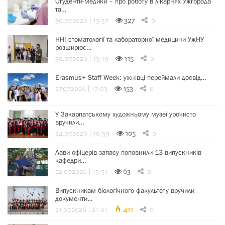
Студенти-медики – про роботу в лікарнях Ужгорода
та…
30.07.2026 | 13:37
327
0
ННІ стоматології та лабораторної медицини УжНУ
розширює…
30.07.2026 | 13:19
115
0
Erasmus+ Staff Week: ужнівці переймали досвід…
27.07.2026 | 17:03
153
0
У Закарпатському художньому музеї урочисто
вручили…
24.07.2026 | 10:39
105
0
Лави офіцерів запасу поповнили 13 випускників
кафедри…
22.07.2026 | 15:51
63
0
Випускникам біологічного факультету вручили
документи…
21.07.2026 | 21:01
411
0