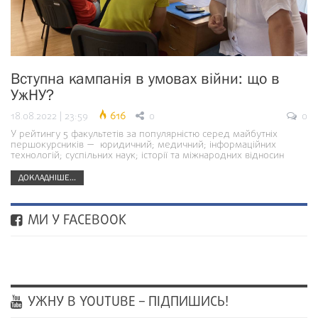
Вступна кампанія в умовах війни: що в
УжНУ?
18.08.2022 | 23:59
616
0
0
У рейтингу 5 факультетів за популярністю серед майбутніх
першокурсників — юридичний; медичний; інформаційних
технологій; суспільних наук; історії та міжнародних відносин
ДОКЛАДНІШЕ...
МИ У FACEBOOK
УЖНУ В YOUTUBE – ПІДПИШИСЬ!