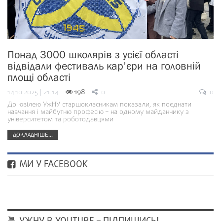
Понад 3000 школярів з усієї області
відвідали фестиваль кар’єри на головній
площі області
14.10.2025 | 21:14
198
0
0
До ювілею УжНУ старшокласникам показали, як поєднати
навчання і майбутню професію – на одному майданчику з
університетом та роботодавцями
ДОКЛАДНІШЕ...
МИ У FACEBOOK