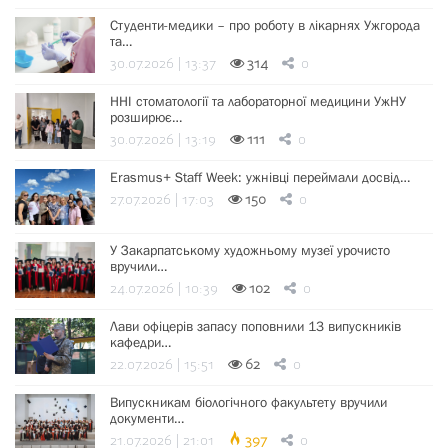
Студенти-медики – про роботу в лікарнях Ужгорода
та…
30.07.2026 | 13:37
314
0
ННІ стоматології та лабораторної медицини УжНУ
розширює…
30.07.2026 | 13:19
111
0
Erasmus+ Staff Week: ужнівці переймали досвід…
27.07.2026 | 17:03
150
0
У Закарпатському художньому музеї урочисто
вручили…
24.07.2026 | 10:39
102
0
Лави офіцерів запасу поповнили 13 випускників
кафедри…
22.07.2026 | 15:51
62
0
Випускникам біологічного факультету вручили
документи…
21.07.2026 | 21:01
397
0