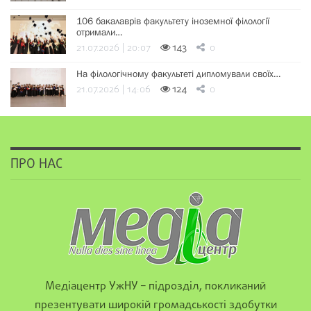
106 бакалаврів факультету іноземної філології
отримали…
21.07.2026 | 20:07
143
0
На філологічному факультеті дипломували своїх…
21.07.2026 | 14:06
124
0
ПРО НАС
Медіацентр УжНУ – підрозділ, покликаний
презентувати широкій громадськості здобутки