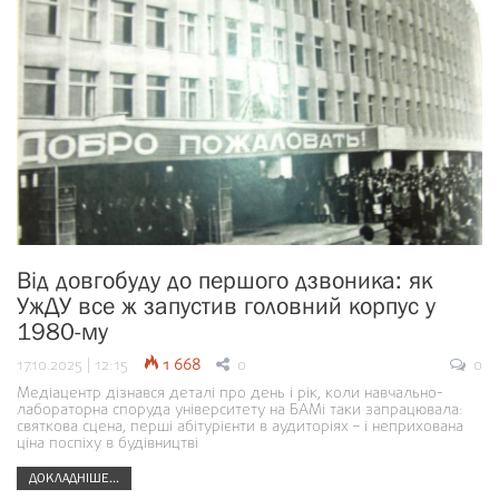
Від довгобуду до першого дзвоника: як
УжДУ все ж запустив головний корпус у
1980-му
17.10.2025 | 12:15
1 668
0
0
Медіацентр дізнався деталі про день і рік, коли навчально-
лабораторна споруда університету на БАМі таки запрацювала:
святкова сцена, перші абітурієнти в аудиторіях – і неприхована
ціна поспіху в будівництві
ДОКЛАДНІШЕ...