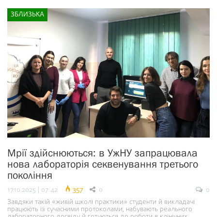
ЗБЛИЗЬКА
Мрії здійснюються: в УжНУ запрацювала
нова лабораторія секвенування третього
покоління
17.10.2025 | 07:42
357
0
0
Завдяки такій «живій школі практики» студенти й викладачі
працюють із сучасними протоколами, набувають реального
лабораторного досвіду й готуються до роботи в клінічних