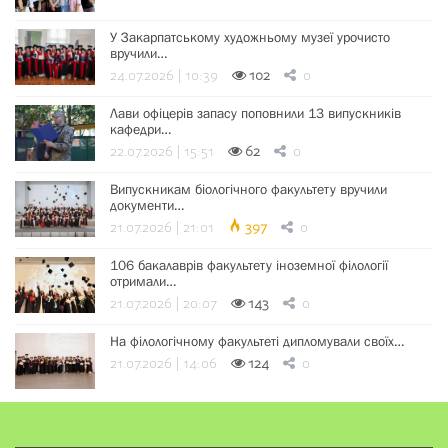
У Закарпатському художньому музеї урочисто
вручили…
24.07.2026 | 10:39
102
0
Лави офіцерів запасу поповнили 13 випускників
кафедри…
22.07.2026 | 15:51
62
0
Випускникам біологічного факультету вручили
документи…
21.07.2026 | 21:01
397
0
106 бакалаврів факультету іноземної філології
отримали…
21.07.2026 | 20:07
143
0
На філологічному факультеті дипломували своїх…
21.07.2026 | 14:06
124
0