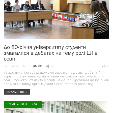
До 80-річчя університету студенти
змагалися в дебатах на тему ролі ШІ в
освіті
17.10.2025 | 16:10
182
0
0
16 жовтня в Ужгородському університеті відбувся дебатний
турнір, присвячений одній із найактуальніших тем сучасності –
ролі штучного інтелекту в освіті. Захід, приурочений до 80-річчя
заснування вишу, організували Центр сталого розвитку,…
ДОКЛАДНІШЕ...
З МИНУЛОГО – В МАЙБУТНЄ