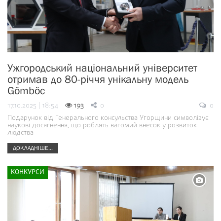
Ужгородський національний університет
отримав до 80-річчя унікальну модель
Gömböc
17.10.2025 | 18:54
193
0
0
Подарунок від Генерального консульства Угорщини символізує
наукові досягнення, що роблять вагомий внесок у розвиток
людства
ДОКЛАДНІШЕ...
КОНКУРСИ