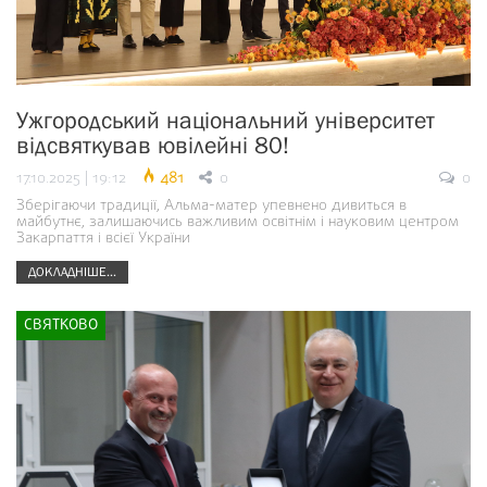
Ужгородський національний університет
відсвяткував ювілейні 80!
17.10.2025 | 19:12
481
0
0
Зберігаючи традиції, Альма-матер упевнено дивиться в
майбутнє, залишаючись важливим освітнім і науковим центром
Закарпаття і всієї України
ДОКЛАДНІШЕ...
СВЯТКОВО