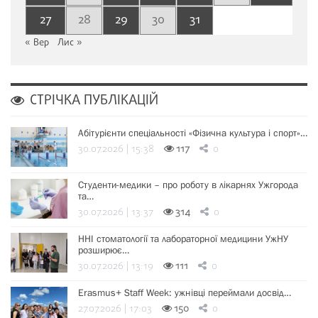
27
28
29
30
31
« Вер
Лис »
СТРІЧКА ПУБЛІКАЦІЙ
Абітурієнти спеціальності «Фізична культура і спорт»…
30.07.2026 | 15:38
117
0
Студенти-медики – про роботу в лікарнях Ужгорода
та…
30.07.2026 | 13:37
314
0
ННІ стоматології та лабораторної медицини УжНУ
розширює…
30.07.2026 | 13:19
111
0
Erasmus+ Staff Week: ужнівці переймали досвід…
27.07.2026 | 17:03
150
0