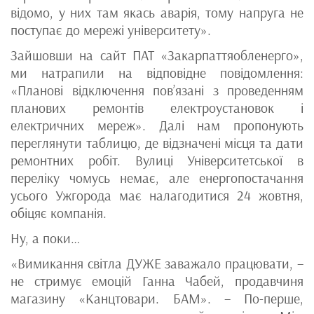
відомо, у них там якась аварія, тому напруга не
поступає до мережі університету».
Зайшовши на сайт ПАТ «Закарпаттяобленерго»,
ми натрапили на відповідне повідомлення:
«Планові відключення пов’язані з проведенням
планових ремонтів електроустановок і
електричних мереж». Далі нам пропонують
переглянути таблицю, де відзначені місця та дати
ремонтних робіт. Вулиці Університетської в
переліку чомусь немає, але енергопостачання
усього Ужгорода має налагодитися 24 жовтня,
обіцяє компанія.
Ну, а поки…
«Вимикання світла ДУЖЕ заважало працювати, –
не стримує емоцій Ганна Чабей, продавчиня
магазину «Канцтовари. БАМ». – По-перше,