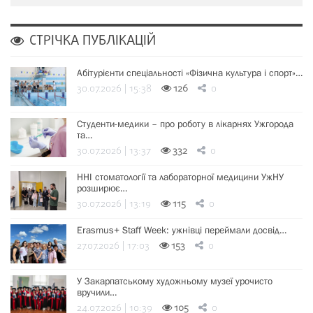
СТРІЧКА ПУБЛІКАЦІЙ
Абітурієнти спеціальності «Фізична культура і спорт»…
30.07.2026 | 15:38
126
0
Студенти-медики – про роботу в лікарнях Ужгорода
та…
30.07.2026 | 13:37
332
0
ННІ стоматології та лабораторної медицини УжНУ
розширює…
30.07.2026 | 13:19
115
0
Erasmus+ Staff Week: ужнівці переймали досвід…
27.07.2026 | 17:03
153
0
У Закарпатському художньому музеї урочисто
вручили…
24.07.2026 | 10:39
105
0