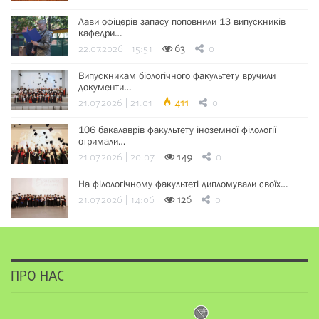
Лави офіцерів запасу поповнили 13 випускників
кафедри…
22.07.2026 | 15:51
63
0
Випускникам біологічного факультету вручили
документи…
21.07.2026 | 21:01
411
0
106 бакалаврів факультету іноземної філології
отримали…
21.07.2026 | 20:07
149
0
На філологічному факультеті дипломували своїх…
21.07.2026 | 14:06
126
0
ПРО НАС