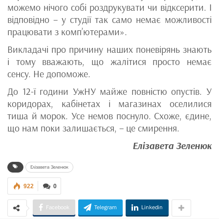
можемо нічого собі роздрукувати чи відксерити. І
відповідно – у студії так само немає можливості
працювати з комп’ютерами».
Викладачі про причину наших поневірянь знають
і тому вважають, що жалітися просто немає
сенсу. Не допоможе.
До 12-ї години УжНУ майже повністю опустів. У
коридорах, кабінетах і магазинах оселилися
тиша й морок. Усе немов поснуло. Схоже, єдине,
що нам поки залишається, – це смирення.
Елізавета Зеленюк
Елізавета Зеленюк
922
0
Facebook
Telegram
Linkedin