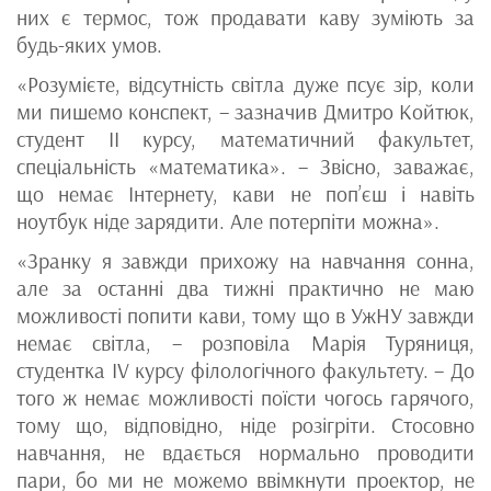
них є термос, тож продавати каву зуміють за
будь-яких умов.
«Розумієте, відсутність світла дуже псує зір, коли
ми пишемо конспект, – зазначив Дмитро Койтюк,
студент ІІ курсу, математичний факультет,
спеціальність «математика». – Звісно, заважає,
що немає Інтернету, кави не поп’єш і навіть
ноутбук ніде зарядити. Але потерпіти можна».
«Зранку я завжди прихожу на навчання сонна,
але за останні два тижні практично не маю
можливості попити кави, тому що в УжНУ завжди
немає світла, – розповіла Марія Туряниця,
студентка ІV курсу філологічного факультету. – До
того ж немає можливості поїсти чогось гарячого,
тому що, відповідно, ніде розігріти. Стосовно
навчання, не вдається нормально проводити
пари, бо ми не можемо ввімкнути проектор, не