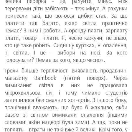
велика перерва – це, рахуйте, мінус. Між
перервами діти забігають – теж мінус. А рахунки
принесли такі, що волосся дибки стає. За що
платити так багато, якщо світла практично
немає? З ним і роботи. А оренду плати, зарплату
плати, товар – плати. Я, чесно кажучи, не знаю,
хто це таке робить. Сидиш у куртках, ні опалення,
ні світла. І це – вибори на носі. За кого
голосувати? Немає за кого, якщо чесно».
Трохи більше терплячості виявляють продавчині
магазину Bambook (п’ятий поверх). Через
вимикання світла в них не працювала
мікрохвильова піч, і тому чимало студентів
залишилося без смачних хот-догів. З іншого боку,
працівниці вважають, що було б жахливо, якби
разом зі світлом вимикали опалення (іншими
словами, якби надворі була зима). А так, поки не
топлять – втрати не такі вже й великі. Крім того, у