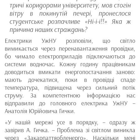
тричі коридорами університету, мов стогін
вітру в покинутій печері, пронеслося
студентське розпачливе «Ні-і-і!!» Яка ж
причина наших страждань?
Електрики УжНУ розповіли, що світло
вимикається через перенавантаження провідки,
бо чимало електроприладів підключаються до
системи водночас. Кожну годину працівникам
доводиться вмикати енергопостачання заново:
мають дочекатися, поки в провідці спаде
температура, підвищена через сильний потік
струму. За компетентною інформацією нас
відправили до головного електрика УжНУ –
Анатолія Юрійовича Гички.
«У нашій мережі усе в порядку, – одразу ж
завірив А. Гичка. – Проблема зі світлом виникла
через «Закарпаттяобленерго». Наскільки мені