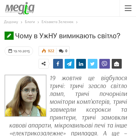
Додому
Блоґи
Елізавета Зеленюк
Чому в УжНУ вимикають світло?
19.10.2015
922
0
19 жовтня це відбулося
тричі: тричі згасло світло
ламп, тричі почорніли
монітори комп’ютерів, тричі
завмерли ксерокси та
принтери, тричі замовкли
кавові апарати, мікрохвильові печі та інше
«електрикозалежне» приладдя. А ще –