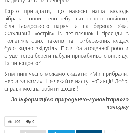
Падіюну зі своїм тренером…
Варто пригадати, що навесні наша молодь
зібрала тонни непотребу, нанесеного повінню,
біля Боздоського парку та на берегах Ужа.
Жахливий «острів» із пет-пляшок і гірлянди з
поліетиленових пакетів на прибережних кущах
було видно звідусіль. Після багатоденної роботи
студентства береги набули привабливого вигляду.
Та чи надовго?
Утім нині чесно можемо сказати: «Ми прибрали.
Черга за вами». Не чекайте наступної акції! Добрі
справи можна робити щодня!
За інформацією природничо-гуманітарного
коледжу
106
0