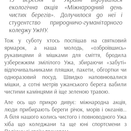
екологічна акція «Міжнародний день
чистих берегів». Долучилося до неї і
студентство природничо-гуманітарного
коледжу УжНУ.
Тож у суботу хтось поспішав на святковий
ярмарок, а наша молодь, «озброївшись»
рукавицями й мішками для сміття, бродила
узбережжям змілілого Ужа, збираючи «забуті»
відпочивальниками пляшки, пакети, обгортки чи
одноразовий посуд. Швидко наповнювалися
мішки, а сотні метрів ужанського берега вабили
чистими камінцями й іще зеленою травою.
Але ось що прикро дивує: міжнародна акція,
люди прибирають береги річок, морів і океанів…
А біля нашого колись чистого і повноводного Ужа
хіба що коледжани та ще юні спортсмени з