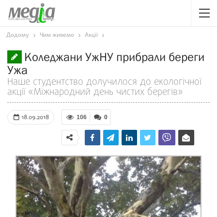
Додому
Чим живемо
Акції
Коледжани УжНУ прибрали береги
Ужа
Наше студентство долучилося до екологічної
акції «Міжнародний день чистих берегів»
18.09.2018
106
0