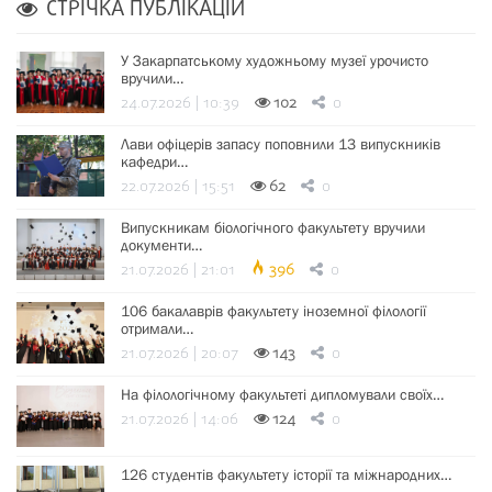
СТРІЧКА ПУБЛІКАЦІЙ
У Закарпатському художньому музеї урочисто
вручили…
24.07.2026 | 10:39
102
0
Лави офіцерів запасу поповнили 13 випускників
кафедри…
22.07.2026 | 15:51
62
0
Випускникам біологічного факультету вручили
документи…
21.07.2026 | 21:01
396
0
106 бакалаврів факультету іноземної філології
отримали…
21.07.2026 | 20:07
143
0
На філологічному факультеті дипломували своїх…
21.07.2026 | 14:06
124
0
126 студентів факультету історії та міжнародних…