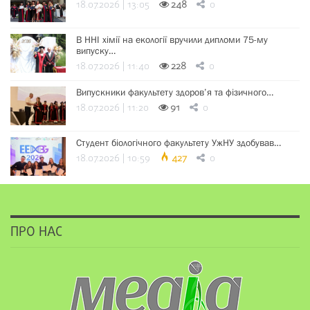
18.07.2026 | 13:05
248
0
В ННІ хімії на екології вручили дипломи 75-му
випуску…
18.07.2026 | 11:40
228
0
Випускники факультету здоров’я та фізичного…
18.07.2026 | 11:20
91
0
Студент біологічного факультету УжНУ здобував…
18.07.2026 | 10:59
427
0
ПРО НАС