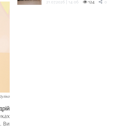
21.07.2026 | 14:06
124
0
Шуліко
дрій
уках
. Ви