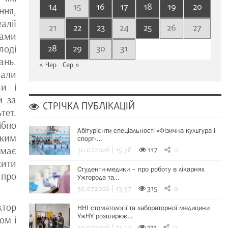
14
15
16
17
18
19
20
ння,
алії
21
22
23
24
25
26
27
вами
28
29
30
31
лоді
ань.
« Чер
Сер »
пали
ли і
м за
СТРІЧКА ПУБЛІКАЦІЙ
тет.
ібно
Абітурієнти спеціальності «Фізична культура і
мким
спорт»…
 має
30.07.2026 | 15:38
117
0
сити
Студенти-медики – про роботу в лікарнях
 про
Ужгорода та…
30.07.2026 | 13:37
315
0
ктор
ННІ стоматології та лабораторної медицини
УжНУ розширює…
ом і
30.07.2026 | 13:19
111
0