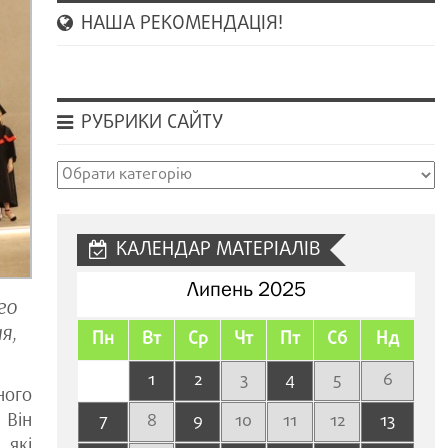
НАША РЕКОМЕНДАЦІЯ!
РУБРИКИ САЙТУ
Рубрики
сайту
КАЛЕНДАР МАТЕРІАЛІВ
Липень 2025
го
я,
Пн
Вт
Ср
Чт
Пт
Сб
Нд
1
2
3
4
5
6
ного
. Він
7
8
9
10
11
12
13
які