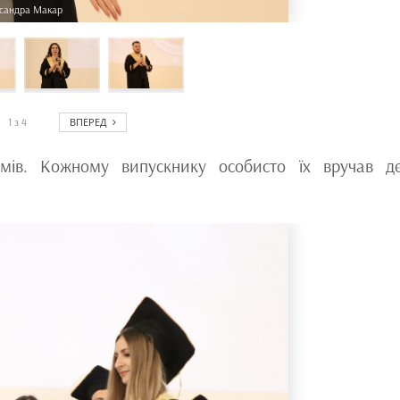
сандра Макар
ВПЕРЕД
1
з
4
омів. Кожному випускнику особисто їх вручав д