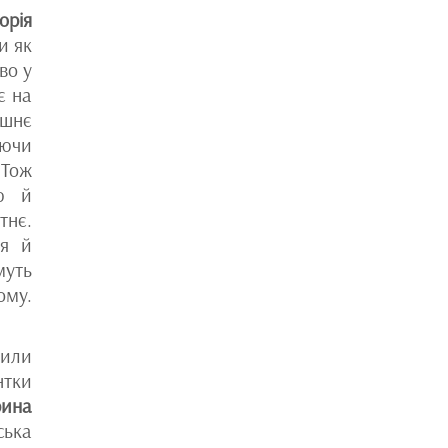
орія
и як
во у
є на
ішнє
уючи
 Тож
ою й
тнє.
ня й
муть
ому.
или
тки
рина
ська