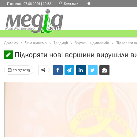
Контакти
П’ятниця | 07.08.2026 | 10:52
Додому
Чим живемо
Традиції
Вручення дипломів
Підкоряти н
Підкоряти нові вершини вирушили ви
20.07.2025