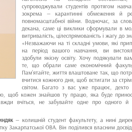
супроводжували студентів протягом навча
зокрема — карантинні обмеження й ре
повномасштабної війни. Водночас, за сло
декана, саме ці виклики сформували в мо
витривалість, цілеспрямованість і жагу до зн
«Незважаючи на ті складні умови, які при
на період вашого навчання, ви вистоя
здобули якісну освіту. Хочу подякувати ва
те, що обрали саме економічний факуль
Пам’ятайте, життя влаштоване так, що потр
вчитися кожного дня, щоб встигати за стрі
світом. Багато з вас уже працює, дехто
жаю, щоб кожен знайшов ту працю, яка буде прино
завжди вчіться, не забувайте одне про одного й
индяк
— колишній студент факультету, а нині дире
тку Закарпатської ОВА. Він поділився власним досвід