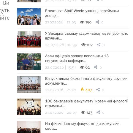
. Ви
дуть
Erasmus+ Staff Week: ужнівці переймали
досвід…
ійте
27.07.2026 | 17:03
150
0
У Закарпатському художньому музеї урочисто
вручили…
24.07.2026 | 10:39
102
0
Лави офіцерів запасу поповнили 13
випускників кафедри…
22.07.2026 | 15:51
62
0
Випускникам біологічного факультету вручили
документи…
21.07.2026 | 21:01
407
0
106 бакалаврів факультету іноземної філології
отримали…
21.07.2026 | 20:07
143
0
На філологічному факультеті дипломували
своїх…