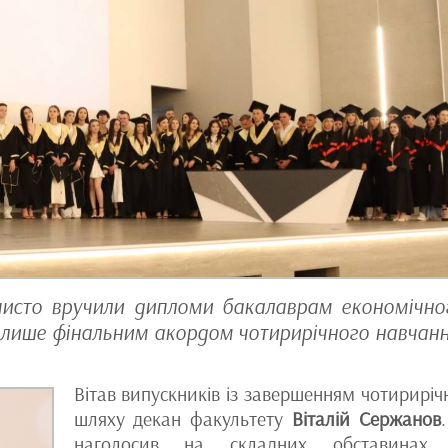
очисто вручили дипломи бакалаврам економічно
е лише фінальним акордом чотирирічного навчанн
Вітав випускників із завершенням чотириріч
шляху декан факультету
Віталій Сержанов
наголосив на складних обставинах, 