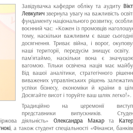
Завідувачка кафедри обліку та аудиту
Вікт
Левкулич
звернула увагу на важливість освіт
фундаменту національного розвитку, особли
воєнний час: «Кожен із промовців наголошу
тому, наскільки важливим є ваше сьогодн
досягнення. Триває війна, і ворог, окупов
наші території, передусім знищує освіту.
пам’ятаймо, наскільки вона є значущ
вагомою. Тільки освічена нація має майбу
Від вашої аналітики, стратегічного рішен
виважених управлінських рішень залежати
успіхи бізнесу, економіки й країни в ціл
Досягайте висот і торуйте ваш шлях легко!».
Традиційно на церемонії виступ
представники випускників. Студен
біржова діяльність»
Олександра Макар
та
Кате
тнокі
, а також студент спеціальності «Фінанси, банків