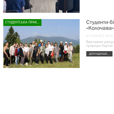
Студенти-б
СТУДЕНТСЬКА ПРАКТИКА
«Колочава»
01.07.2025 | 10:21
Важливим джерел
природи Карпат 
ДОКЛАДНІШЕ...