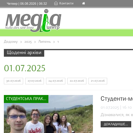
Контакти
Четвер | 06.08.2026 | 06:32
Додому
2025
Липень
1
Щоденні архіви
01.07.2025
30.07.2026
27.07.2026
24.07.2026
22.07.2026
21.07.2026
Студенти-м
СТУДЕНТСЬКА ПРАКТИКА
01.07.2025 | 16:10
Дізнавалися, як
ДОКЛАДНІШЕ...