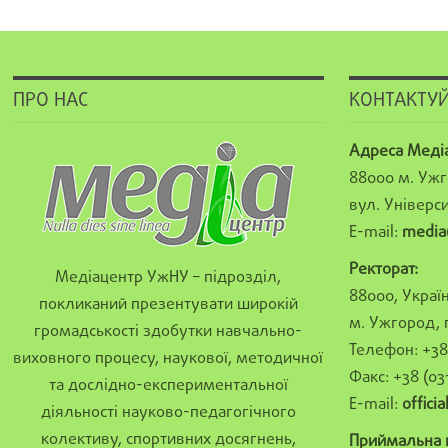
ПРО НАС
КОНТАКТУЙ
Адреса Меді
88000 м. Ужг
вул. Універси
E-mail:
media
Ректорат:
Медіацентр УжНУ – підрозділ,
88000, Україн
покликаний презентувати широкій
м. Ужгород, 
громадськості здобутки навчально-
Телефон: +38 
виховного процесу, наукової, методичної
Факс: +38 (03
та дослідно-експериментальної
E-mail:
offici
діяльності науково-педагогічного
колективу, спортивних досягнень,
Приймальна к