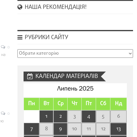
НАША РЕКОМЕНДАЦІЯ!
РУБРИКИ САЙТУ
0
Рубрики
 на
сайту
КАЛЕНДАР МАТЕРІАЛІВ
Липень 2025
Пн
Вт
Ср
Чт
Пт
Сб
Нд
0
1
2
3
4
5
6
ею
7
8
9
10
11
12
13