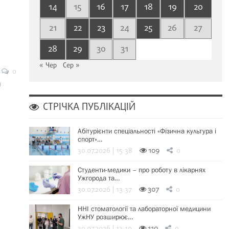
14
15
16
17
18
19
20
21
22
23
24
25
26
27
28
29
30
31
« Чер
Сер »
0
ї
СТРІЧКА ПУБЛІКАЦІЙ
Абітурієнти спеціальності «Фізична культура і
спорт»…
30.07.2026 | 15:38
109
0
Студенти-медики – про роботу в лікарнях
Ужгорода та…
30.07.2026 | 13:37
307
0
ННІ стоматології та лабораторної медицини
УжНУ розширює…
30.07.2026 | 13:19
110
0