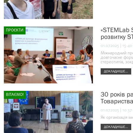
«STEMLab S
ПРОЄКТИ
розвитку S
01.07.2025 | 15:40
Міжнародний про
довгочасне форм
стереотипів, зо
ДОКЛАДНІШЕ...
30 років р
ВІТАЄМО!
Товариства
01.07.2025 | 10:37
Як організація і
ДОКЛАДНІШЕ...