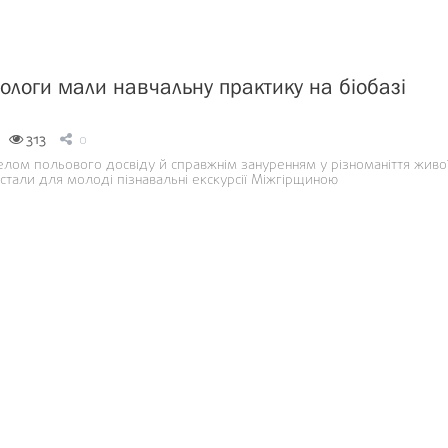
іологи мали навчальну практику на біобазі
313
0
ом польового досвіду й справжнім зануренням у різноманіття живо
стали для молоді пізнавальні екскурсії Міжгірщиною