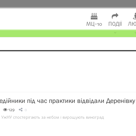
МЦ-10
ПОДІЇ
ЛЮ
едійники під час практики відвідали Деренівку
129
0
 в УжНУ спостерігають за небом і вирощують виноград