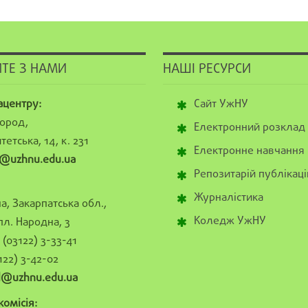
ТЕ З НАМИ
НАШІ РЕСУРСИ
ацентру:
Сайт УжНУ
ород,
Електронний розклад
тетська, 14, к. 231
Електронне навчання
@uzhnu.edu.ua
Репозитарій публікаці
Журналістика
а, Закарпатська обл.,
Коледж УжНУ
пл. Народна, 3
(03122) 3-33-41
122) 3-42-02
al@uzhnu.edu.ua
омісія: