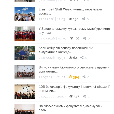
Erasmus+ Staff Week: ужнівці переймали
досвід…
27.07.2026 | 17:03
150
0
У Закарпатському художньому музеї урочисто
вручили…
24.07.2026 | 10:39
102
0
Лави офіцерів запасу поповнили 13
випускників кафедри…
22.07.2026 | 15:51
62
0
Випускникам біологічного факультету вручили
документи…
21.07.2026 | 21:01
394
0
106 бакалаврів факультету іноземної філології
отримали…
21.07.2026 | 20:07
143
0
На філологічному факультеті дипломували
своїх…