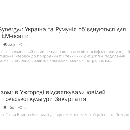
ynergy»: Україна та Румунія об’єднуються для
TEM-освіти
249
0
єкт спрямований не лише на оновлення освітньої інфраструктури, а й
ування інтересу до природничих і технічних дисциплін, подолання
крема гендерних, розвиток ключових навичок, потрібних на…
азом: в Ужгороді відсвяткували ювілей
 польської культури Закарпаття
160
0
мені Гнєви Волосєвіч стала культурним мостом між Україною та Польщ