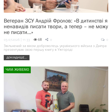
Ветеран ЗСУ Андрій Фролов: «В дитинстві я
ненавидів писати твори, а тепер – не можу
не писати…»
03.07.2026 | 11:33
68
0
0
Звільнений за віком доброволець українського війська з Дніпра
презентував свою першу книгу в Ужгороді
ДОКЛАДНІШЕ...
ЧИМ ЖИВЕМО