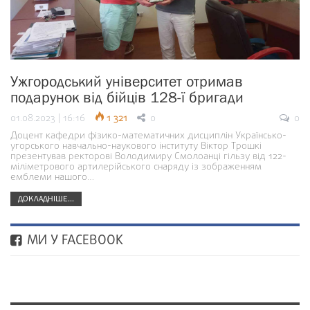
Ужгородський університет отримав
подарунок від бійців 128-ї бригади
01.08.2023 | 16:16
1 321
0
0
Доцент кафедри фізико-математичних дисциплін Українсько-
угорського навчально-наукового інституту Віктор Трошкі
презентував ректорові Володимиру Смолоанці гільзу від 122-
міліметрового артилерійського снаряду із зображенням
емблеми нашого…
ДОКЛАДНІШЕ...
МИ У FACEBOOK