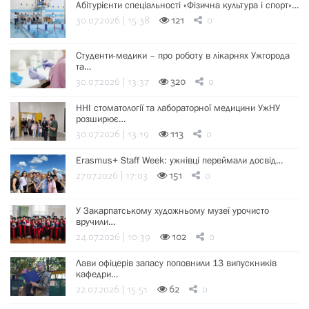
Абітурієнти спеціальності «Фізична культура і спорт»…
30.07.2026 | 15:38
121
0
Студенти-медики – про роботу в лікарнях Ужгорода
та…
30.07.2026 | 13:37
320
0
ННІ стоматології та лабораторної медицини УжНУ
розширює…
30.07.2026 | 13:19
113
0
Erasmus+ Staff Week: ужнівці переймали досвід…
27.07.2026 | 17:03
151
0
У Закарпатському художньому музеї урочисто
вручили…
24.07.2026 | 10:39
102
0
Лави офіцерів запасу поповнили 13 випускників
кафедри…
22.07.2026 | 15:51
62
0