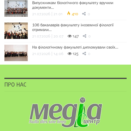
Випускникам біологічного факультету вручили
документи…
21.07.2026 | 21:01
410
0
106 бакалаврів факультету іноземної філології
отримали…
21.07.2026 | 20:07
147
0
На філологічному факультеті дипломували своїх…
21.07.2026 | 14:06
125
0
ПРО НАС