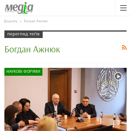
Додому
Богдан Ажнюк
перегляд теґів
Богдан Ажнюк
НАУКОВІ ФОРУМИ