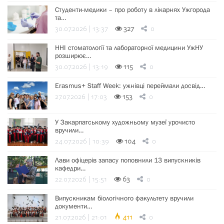
Студенти-медики – про роботу в лікарнях Ужгорода
та…
30.07.2026 | 13:37
327
0
ННІ стоматології та лабораторної медицини УжНУ
розширює…
30.07.2026 | 13:19
115
0
Erasmus+ Staff Week: ужнівці переймали досвід…
27.07.2026 | 17:03
153
0
У Закарпатському художньому музеї урочисто
вручили…
24.07.2026 | 10:39
104
0
Лави офіцерів запасу поповнили 13 випускників
кафедри…
22.07.2026 | 15:51
63
0
Випускникам біологічного факультету вручили
документи…
21.07.2026 | 21:01
411
0