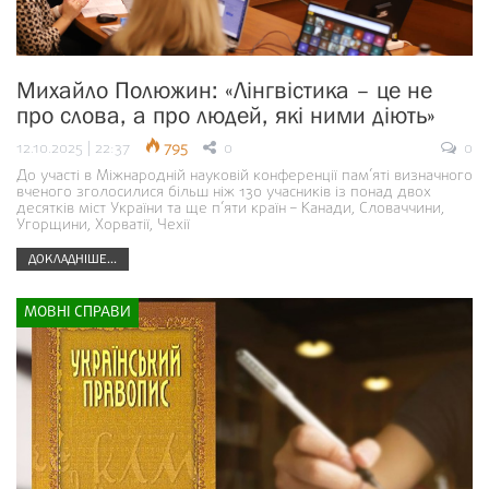
Михайло Полюжин: «Лінгвістика – це не
про слова, а про людей, які ними діють»
12.10.2025 | 22:37
795
0
0
До участі в Міжнародній науковій конференції пам’яті визначного
вченого зголосилися більш ніж 130 учасників із понад двох
десятків міст України та ще п’яти країн – Канади, Словаччини,
Угорщини, Хорватії, Чехії
ДОКЛАДНІШЕ...
МОВНІ СПРАВИ