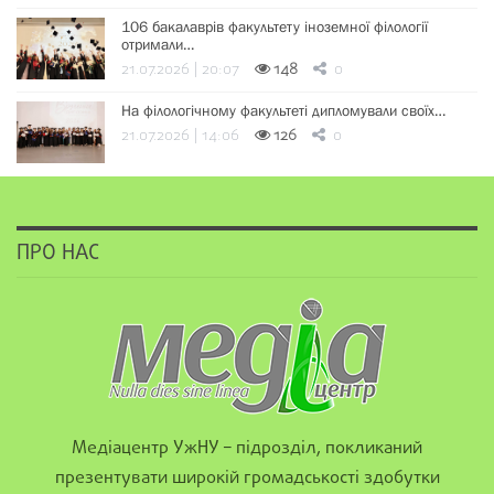
106 бакалаврів факультету іноземної філології
отримали…
21.07.2026 | 20:07
148
0
На філологічному факультеті дипломували своїх…
21.07.2026 | 14:06
126
0
ПРО НАС
Медіацентр УжНУ – підрозділ, покликаний
презентувати широкій громадськості здобутки