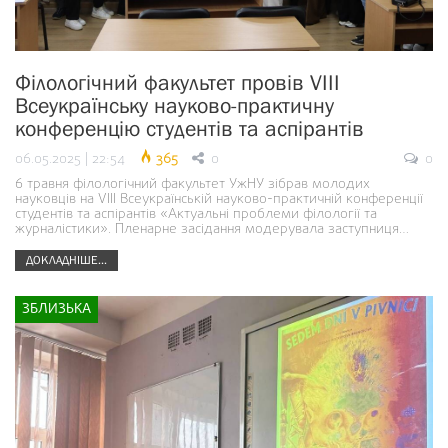
Філологічний факультет провів VIIІ
Всеукраїнську науково-практичну
конференцію студентів та аспірантів
06.05.2025 | 22:54
365
0
0
6 травня філологічний факультет УжНУ зібрав молодих
науковців на VIIІ Всеукраїнській науково-практичній конференції
студентів та аспірантів «Актуальні проблеми філології та
журналістики». Пленарне засідання модерувала заступниця…
ДОКЛАДНІШЕ...
ЗБЛИЗЬКА