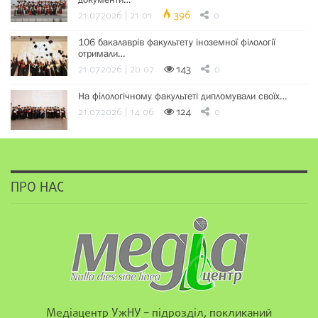
21.07.2026 | 21:01
396
0
106 бакалаврів факультету іноземної філології
отримали…
21.07.2026 | 20:07
143
0
На філологічному факультеті дипломували своїх…
21.07.2026 | 14:06
124
0
ПРО НАС
Медіацентр УжНУ – підрозділ, покликаний