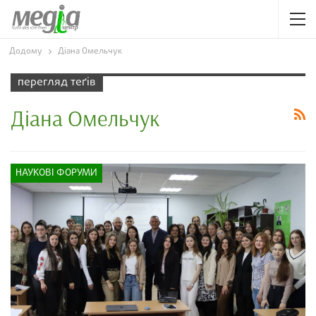
Додому
Діана Омельчук
перегляд теґів
Діана Омельчук
НАУКОВІ ФОРУМИ