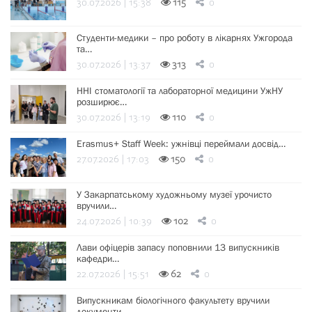
30.07.2026 | 15:38
115
0
Студенти-медики – про роботу в лікарнях Ужгорода
та…
30.07.2026 | 13:37
313
0
ННІ стоматології та лабораторної медицини УжНУ
розширює…
30.07.2026 | 13:19
110
0
Erasmus+ Staff Week: ужнівці переймали досвід…
27.07.2026 | 17:03
150
0
У Закарпатському художньому музеї урочисто
вручили…
24.07.2026 | 10:39
102
0
Лави офіцерів запасу поповнили 13 випускників
кафедри…
22.07.2026 | 15:51
62
0
Випускникам біологічного факультету вручили
документи…