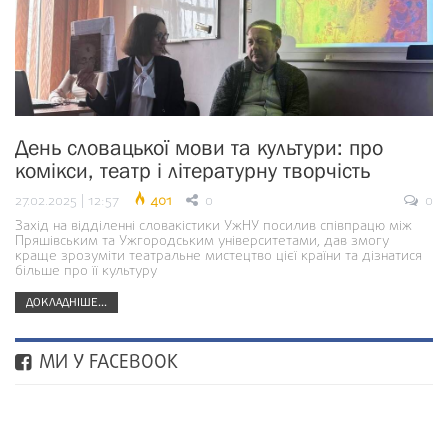
День словацької мови та культури: про
комікси, театр і літературну творчість
27.02.2025 | 12:57
401
0
0
Захід на відділенні словакістики УжНУ посилив співпрацю між
Пряшівським та Ужгородським університетами, дав змогу
краще зрозуміти театральне мистецтво цієї країни та дізнатися
більше про її культуру
ДОКЛАДНІШЕ...
МИ У FACEBOOK