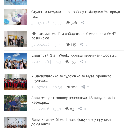
Студенти-медики – про роботу в лікарнях Ужгорода
та…
30.07.2026 | 13:37
326
0
ННІ стоматології та лабораторної медицини УжНУ
розширює…
30.07.2026 | 13:19
115
0
Erasmus+ Staff Week: ужнівці переймали досвід…
27.07.2026 | 17:03
153
0
У Закарпатському художньому музеї урочисто
вручили…
24.07.2026 | 10:39
104
0
Лави офіцерів запасу поповнили 13 випускників
кафедри…
22.07.2026 | 15:51
63
0
Випускникам біологічного факультету вручили
документи…