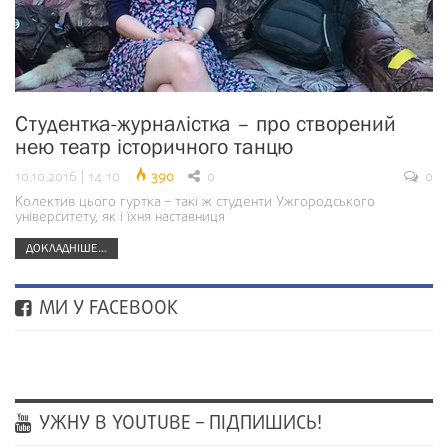
Студентка-журналістка – про створений
нею театр історичного танцю
10.10.2016 | 14:10
390
0
0
Колектив цього гуртка – такі ж студенти Ужгородського
університету, як і їхня наставниця
ДОКЛАДНІШЕ...
МИ У FACEBOOK
УЖНУ В YOUTUBE – ПІДПИШИСЬ!