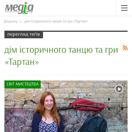
Додому
дім історичного танцю та гри «Тартан»
перегляд теґів
дім історичного танцю та гри
«Тартан»
СВІТ МИСТЕЦТВА