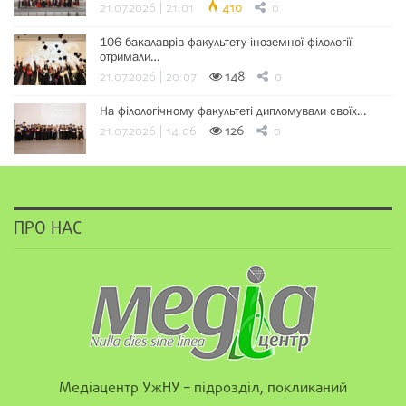
21.07.2026 | 21:01
410
0
106 бакалаврів факультету іноземної філології
отримали…
21.07.2026 | 20:07
148
0
На філологічному факультеті дипломували своїх…
21.07.2026 | 14:06
126
0
ПРО НАС
Медіацентр УжНУ – підрозділ, покликаний