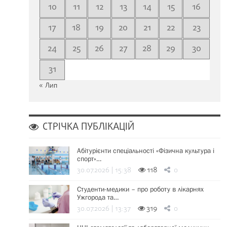
10
11
12
13
14
15
16
17
18
19
20
21
22
23
24
25
26
27
28
29
30
31
« Лип
СТРІЧКА ПУБЛІКАЦІЙ
Абітурієнти спеціальності «Фізична культура і
спорт»…
30.07.2026 | 15:38
118
0
Студенти-медики – про роботу в лікарнях
Ужгорода та…
30.07.2026 | 13:37
319
0