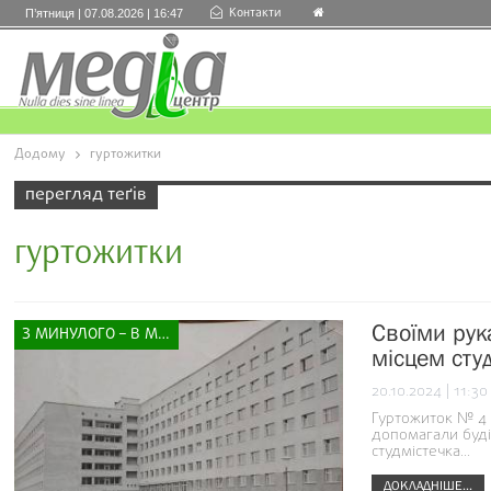
Контакти
П’ятниця | 07.08.2026 | 16:47
Додому
гуртожитки
перегляд теґів
гуртожитки
Своїми рук
З МИНУЛОГО – В МАЙБУТНЄ
місцем сту
20.10.2024 | 11:30
Гуртожиток № 4 
допомагали буді
студмістечка...
ДОКЛАДНІШЕ...