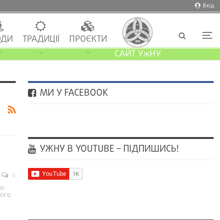
Вхід
ДИ
ТРАДИЦІЇ
ПРОЄКТИ
САЙТ УжНУ
МИ У FACEBOOK
УЖНУ В YOUTUBE – ПІДПИШИСЬ!
0
но
ього