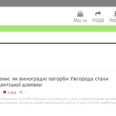
МЦ-10
ПОДІЇ
ЛЮ
ами: як виноградні пагорби Ужгорода стали
дентської домівки
3 554
0
збудували на БАМі першим з розрахунку, щоб студенти відтак актив
вельникам зводити новий навчальний корпус й інші об’єкти майбутн