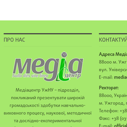
ПРО НАС
КОНТАКТУЙ
Адреса Меді
88000 м. Ужг
вул. Універси
E-mail:
media
Ректорат:
Медіацентр УжНУ – підрозділ,
88000, Україн
покликаний презентувати широкій
м. Ужгород, 
громадськості здобутки навчально-
Телефон: +38 
виховного процесу, наукової, методичної
Факс: +38 (03
та дослідно-експериментальної
E-mail:
offici