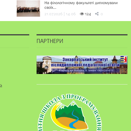
На філологічному факультеті дипломували
своїх…
21.07.2026 | 14:06
124
0
ПАРТНЕРИ
й