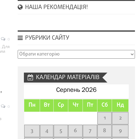
НАША РЕКОМЕНДАЦІЯ!
РУБРИКИ САЙТУ
0
. Для
ним
Рубрики
сайту
КАЛЕНДАР МАТЕРІАЛІВ
,
Серпень 2026
Пн
Вт
Ср
Чт
Пт
Сб
Нд
0
1
2
з
3
4
5
6
7
8
9