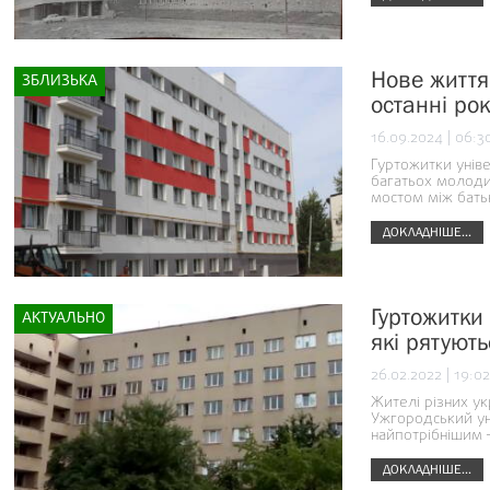
Нове життя
ЗБЛИЗЬКА
останні ро
16.09.2024 | 06:3
Гуртожитки уніве
багатьох молоди
мостом між бать
ДОКЛАДНІШЕ...
Гуртожитки
АКТУАЛЬНО
які рятують
26.02.2022 | 19:02
Жителі різних ук
Ужгородський уні
найпотрібнішим 
ДОКЛАДНІШЕ...