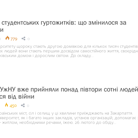
 студентських гуртожитків: що змінилося за
ки
0
779
0
рситету щороку стають другою домівкою для кількох тисяч студентів
х людей вони стають першим досвідом самостійного життя, своєрід
ківським домом і дорослим світом. До складу…
 УжНУ вже прийняли понад півтори сотні людей
ся від війни
450
0
раїнських міст, сіл і селищ у ці хвилини приїжджають на Закарпаття.
верситет, як і багато інших закладів, установ організацій, допомагає 
– житлом, необхідними речами, їжею. 26 лютого до обіду…