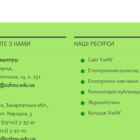
ТЕ З НАМИ
НАШІ РЕСУРСИ
ацентру:
Сайт УжНУ
ород,
Електронний розклад
тетська, 14, к. 231
Електронне навчання
@uzhnu.edu.ua
Репозитарій публікаці
Журналістика
а, Закарпатська обл.,
Коледж УжНУ
пл. Народна, 3
(03122) 3-33-41
122) 3-42-02
al@uzhnu.edu.ua