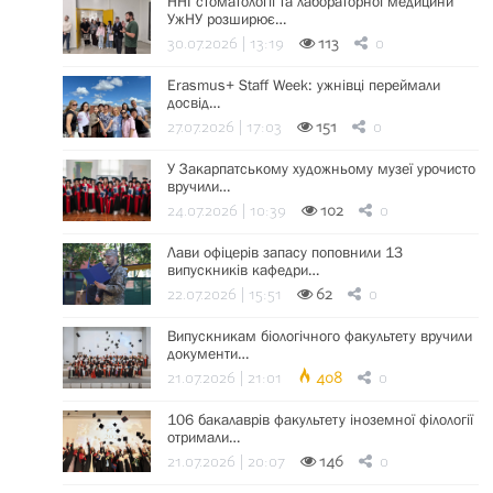
ННІ стоматології та лабораторної медицини
УжНУ розширює…
30.07.2026 | 13:19
113
0
Erasmus+ Staff Week: ужнівці переймали
досвід…
27.07.2026 | 17:03
151
0
У Закарпатському художньому музеї урочисто
вручили…
24.07.2026 | 10:39
102
0
Лави офіцерів запасу поповнили 13
випускників кафедри…
22.07.2026 | 15:51
62
0
Випускникам біологічного факультету вручили
документи…
21.07.2026 | 21:01
408
0
106 бакалаврів факультету іноземної філології
отримали…
21.07.2026 | 20:07
146
0