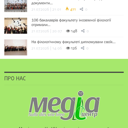
документи…
21.07.2026 | 21:01
411
0
106 бакалаврів факультету іноземної філології
отримали…
21.07.2026 | 20:07
148
0
На філологічному факультеті дипломували своїх…
21.07.2026 | 14:06
126
0
ПРО НАС