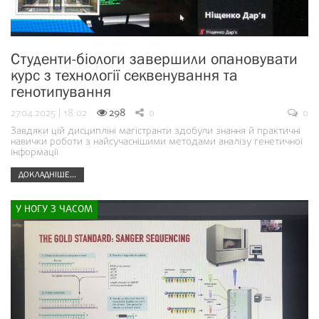
Студенти-біологи завершили опановувати
курс з технології секвенування та
генотипування
27.04.2025 | 18:02
298
0
0
Завдяки цій дисципліні магістранти здобули знання й практичні
навички роботи з найсучаснішими методами аналізу генетичної
інформації
ДОКЛАДНІШЕ...
У НОГУ З ЧАСОМ