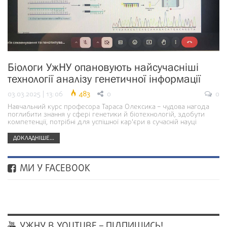
Біологи УжНУ опановують найсучасніші
технології аналізу генетичної інформації
03.03.2025 | 13:06
483
0
0
Навчальний курс професора Тараса Олексика – чудова нагода
поглибити знання у сфері генетики й біотехнологій, здобути
компетенції, потрібні для успішної кар'єри в сучасній науці
ДОКЛАДНІШЕ...
МИ У FACEBOOK
УЖНУ В YOUTUBE – ПІДПИШИСЬ!