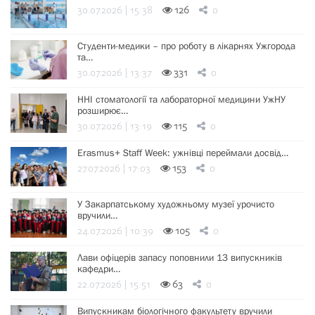
30.07.2026 | 15:38
126
0
Студенти-медики – про роботу в лікарнях Ужгорода
та…
30.07.2026 | 13:37
331
0
ННІ стоматології та лабораторної медицини УжНУ
розширює…
30.07.2026 | 13:19
115
0
Erasmus+ Staff Week: ужнівці переймали досвід…
27.07.2026 | 17:03
153
0
У Закарпатському художньому музеї урочисто
вручили…
24.07.2026 | 10:39
105
0
Лави офіцерів запасу поповнили 13 випускників
кафедри…
22.07.2026 | 15:51
63
0
Випускникам біологічного факультету вручили