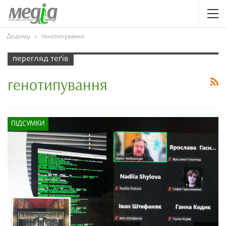
Додому
генотипування
перегляд теґів
генотипування
ПІДСУМКИ