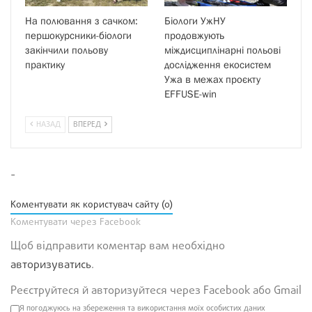
На полювання з сачком:
Біологи УжНУ
першокурсники-біологи
продовжують
закінчили польову
міждисциплінарні польові
практику
дослідження екосистем
Ужа в межах проєкту
EFFUSE-win
НАЗАД
ВПЕРЕД
-
Коментувати як користувач сайту (0)
Коментувати через Facebook
Щоб відправити коментар вам необхідно
авторизуватись
.
Реєструйтеся й авторизуйтеся через Facebook або Gmail
Я погоджуюсь на збереження та використання моїх особистих даних