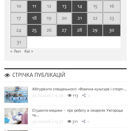
10
11
12
13
14
15
16
17
18
19
20
21
22
23
24
25
26
27
28
29
30
31
« Лют
Кві »
СТРІЧКА ПУБЛІКАЦІЙ
Абітурієнти спеціальності «Фізична культура і спорт»…
30.07.2026 | 15:38
113
0
Студенти-медики – про роботу в лікарнях Ужгорода
та…
30.07.2026 | 13:37
311
0