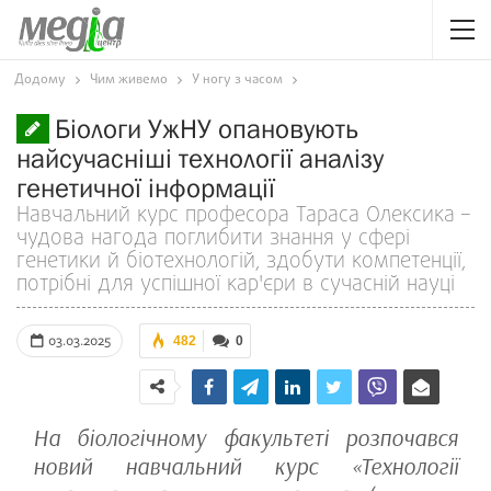
Додому
Чим живемо
У ногу з часом
Біологи УжНУ опановують
найсучасніші технології аналізу
генетичної інформації
Навчальний курс професора Тараса Олексика –
чудова нагода поглибити знання у сфері
генетики й біотехнологій, здобути компетенції,
потрібні для успішної кар'єри в сучасній науці
03.03.2025
482
0
На біологічному факультеті розпочався
новий навчальний курс «Технології