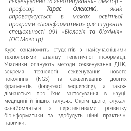
секвенування та генотипування» (лектор –
професор
Тарас Олексик
), який
впроваджується в межах освітньої
програми «Біоінформатика» для студентів
спеціальності 091 «Біологія та біохімія»
(ОС Магістр).
Курс ознайомить студентів з найсучаснішими
технологіями аналізу генетичної інформації.
Учасники опанують методи секвенування ДНК,
зокрема технології секвенування нового
покоління (NGS) та секвенування довгих
фрагментів (long-read sequencing), а також
дізнаються про їхнє застосування в науці,
медицині й інших галузях. Окрім цього, слухачі
ознайомляться з перспективами розвитку
біоінформатики та здобудуть цінні практичні
навички.