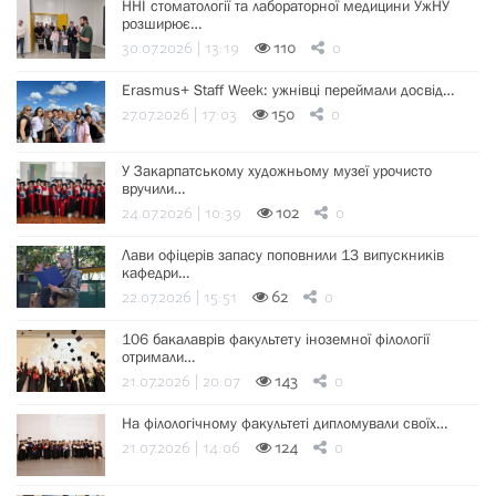
ННІ стоматології та лабораторної медицини УжНУ
розширює…
30.07.2026 | 13:19
110
0
Erasmus+ Staff Week: ужнівці переймали досвід…
27.07.2026 | 17:03
150
0
У Закарпатському художньому музеї урочисто
вручили…
24.07.2026 | 10:39
102
0
Лави офіцерів запасу поповнили 13 випускників
кафедри…
22.07.2026 | 15:51
62
0
106 бакалаврів факультету іноземної філології
отримали…
21.07.2026 | 20:07
143
0
На філологічному факультеті дипломували своїх…
21.07.2026 | 14:06
124
0