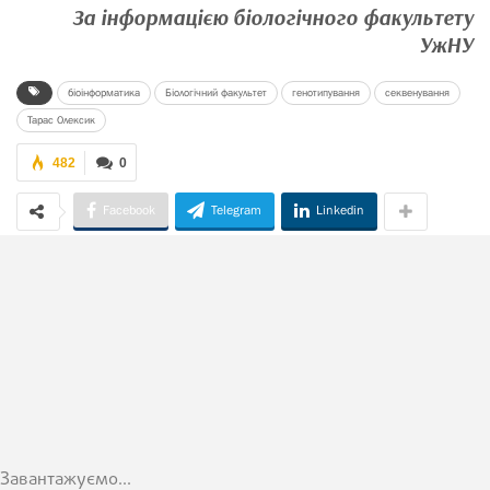
За інформацією біологічного факультету
УжНУ
біоінформатика
Біологічний факультет
генотипування
секвенування
Тарас Олексик
482
0
Facebook
Telegram
Linkedin
Завантажуємо...