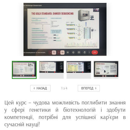
НАЗАД
ВПЕРЕД
1
з
4
Цей курс – чудова можливість поглибити знання
у сфері генетики й біотехнологій і здобути
компетенції, потрібні для успішної кар’єри в
сучасній науці!