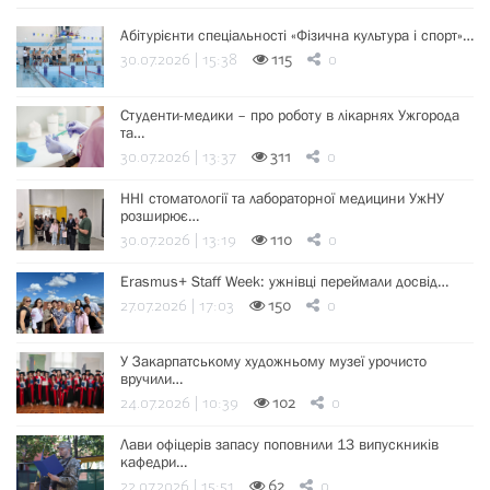
Абітурієнти спеціальності «Фізична культура і спорт»…
30.07.2026 | 15:38
115
0
Студенти-медики – про роботу в лікарнях Ужгорода
та…
30.07.2026 | 13:37
311
0
ННІ стоматології та лабораторної медицини УжНУ
розширює…
30.07.2026 | 13:19
110
0
Erasmus+ Staff Week: ужнівці переймали досвід…
27.07.2026 | 17:03
150
0
У Закарпатському художньому музеї урочисто
вручили…
24.07.2026 | 10:39
102
0
Лави офіцерів запасу поповнили 13 випускників
кафедри…
22.07.2026 | 15:51
62
0