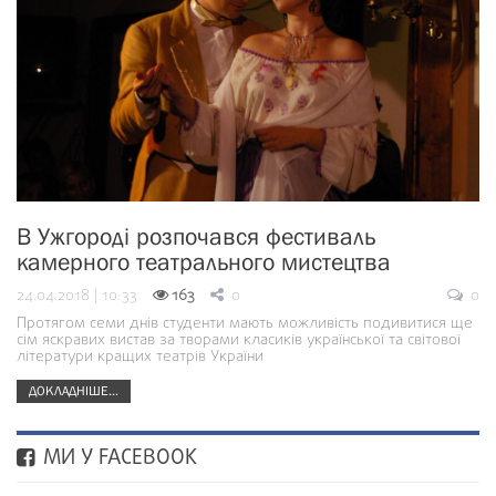
В Ужгороді розпочався фестиваль
камерного театрального мистецтва
24.04.2018 | 10:33
163
0
0
Протягом семи днів студенти мають можливість подивитися ще
сім яскравих вистав за творами класиків української та світової
літератури кращих театрів України
ДОКЛАДНІШЕ...
МИ У FACEBOOK