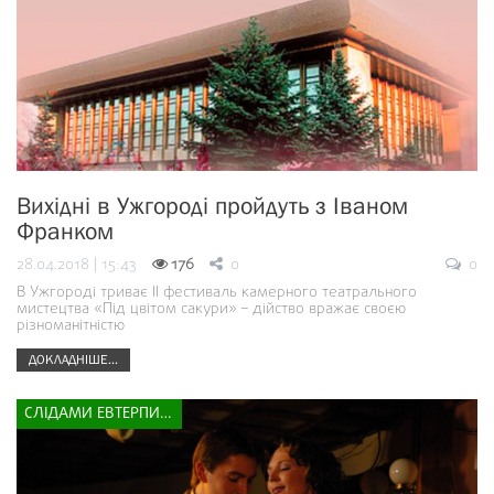
Вихідні в Ужгороді пройдуть з Іваном
Франком
28.04.2018 | 15:43
176
0
0
В Ужгороді триває ІІ фестиваль камерного театрального
мистецтва «Під цвітом сакури» – дійство вражає своєю
різноманітністю
ДОКЛАДНІШЕ...
СЛІДАМИ ЕВТЕРПИ І МЕЛЬПОМЕНИ