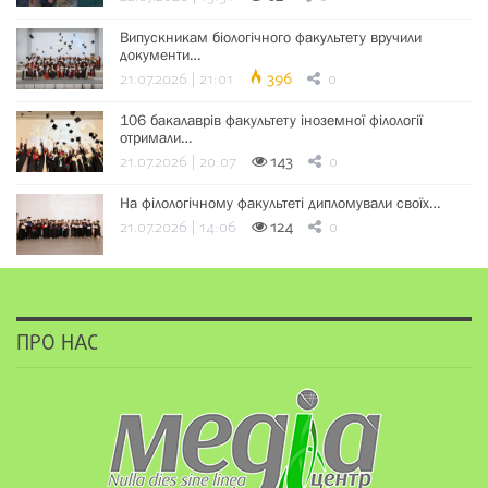
Випускникам біологічного факультету вручили
документи…
21.07.2026 | 21:01
396
0
106 бакалаврів факультету іноземної філології
отримали…
21.07.2026 | 20:07
143
0
На філологічному факультеті дипломували своїх…
21.07.2026 | 14:06
124
0
ПРО НАС