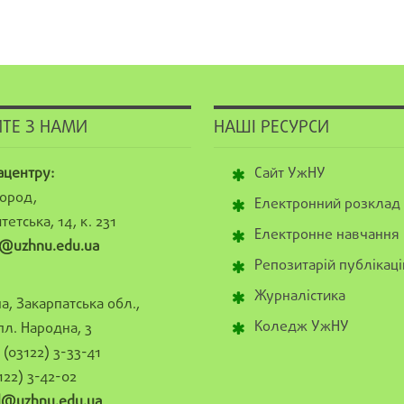
ТЕ З НАМИ
НАШІ РЕСУРСИ
ацентру:
Сайт УжНУ
ород,
Електронний розклад
тетська, 14, к. 231
Електронне навчання
@uzhnu.edu.ua
Репозитарій публікаці
Журналістика
а, Закарпатська обл.,
Коледж УжНУ
пл. Народна, 3
(03122) 3-33-41
122) 3-42-02
al@uzhnu.edu.ua