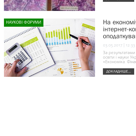
На економі
НАУКОВІ ФОРУМИ
інтернет-ко
оподаткува
03.05.2017 | 12:33
За результатами 
освіти і науки У
«Економіка. Фіна
ДОКЛАДНІШЕ...