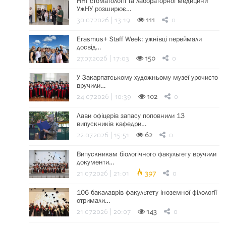
ННІ стоматології та лабораторної медицини
УжНУ розширює…
30.07.2026 | 13:19
111
0
Erasmus+ Staff Week: ужнівці переймали
досвід…
27.07.2026 | 17:03
150
0
У Закарпатському художньому музеї урочисто
вручили…
24.07.2026 | 10:39
102
0
Лави офіцерів запасу поповнили 13
випускників кафедри…
22.07.2026 | 15:51
62
0
Випускникам біологічного факультету вручили
документи…
21.07.2026 | 21:01
397
0
106 бакалаврів факультету іноземної філології
отримали…
21.07.2026 | 20:07
143
0