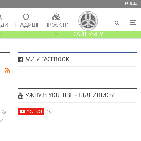
Вхід
ДИ
ТРАДИЦІЇ
ПРОЄКТИ
САЙТ УжНУ
МИ У FACEBOOK
УЖНУ В YOUTUBE – ПІДПИШИСЬ!
1
до