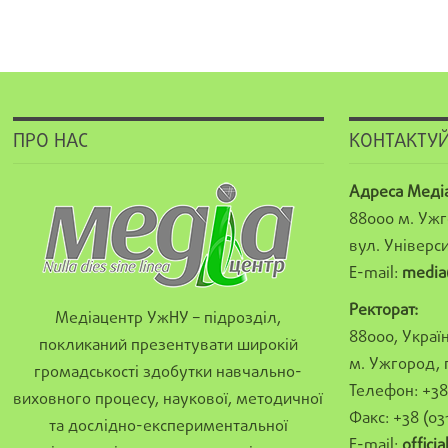
ПРО НАС
КОНТАКТУЙ
Адреса Меді
88000 м. Ужг
вул. Універси
E-mail:
media
Ректорат:
Медіацентр УжНУ – підрозділ,
88000, Україн
покликаний презентувати широкій
м. Ужгород, 
громадськості здобутки навчально-
Телефон: +38 
виховного процесу, наукової, методичної
Факс: +38 (03
та дослідно-експериментальної
E-mail:
offici