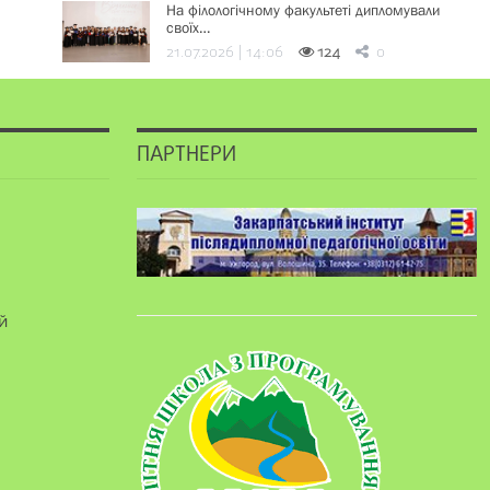
На філологічному факультеті дипломували
своїх…
21.07.2026 | 14:06
124
0
ПАРТНЕРИ
й