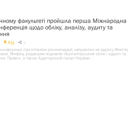
чному факультеті пройшла перша Міжнародна
нференція щодо обліку, аналізу, аудиту та
ння
633
0
конференції підготовлені рекомендації, направлені на адресу Міністе
країни, Мінфіну, редакціям журналів «Бухгалтерський облік і аудит» та
нси. Право», а також Аудиторській палаті України…