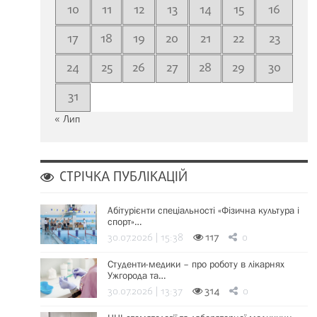
10
11
12
13
14
15
16
17
18
19
20
21
22
23
24
25
26
27
28
29
30
31
« Лип
СТРІЧКА ПУБЛІКАЦІЙ
Абітурієнти спеціальності «Фізична культура і
спорт»…
30.07.2026 | 15:38
117
0
Студенти-медики – про роботу в лікарнях
Ужгорода та…
30.07.2026 | 13:37
314
0