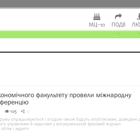
МЦ-10
ПОДІЇ
ЛЮ
кономічного факультету провели міжнародну
нференцію
9
105
0
руму опрацьовуються і згодом також будуть опубліковані, доведені 
го управління й надіслані у всеукраїнський фаховий журнал
облік і аудит»