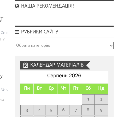
НАША РЕКОМЕНДАЦІЯ!
ЦТ
РУБРИКИ САЙТУ
0
жНУ
Рубрики
сайту
КАЛЕНДАР МАТЕРІАЛІВ
у
Серпень 2026
Пн
Вт
Ср
Чт
Пт
Сб
Нд
0
1
2
ним
3
4
5
6
7
8
9