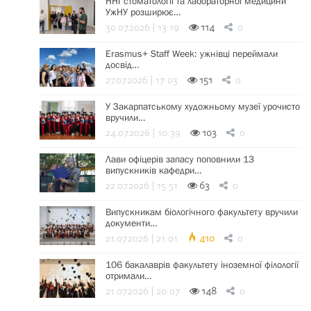
ННІ стоматології та лабораторної медицини
УжНУ розширює…
30.07.2026 | 13:19
114
0
Erasmus+ Staff Week: ужнівці переймали
досвід…
27.07.2026 | 17:03
151
0
У Закарпатському художньому музеї урочисто
вручили…
24.07.2026 | 10:39
103
0
Лави офіцерів запасу поповнили 13
випускників кафедри…
22.07.2026 | 15:51
63
0
Випускникам біологічного факультету вручили
документи…
21.07.2026 | 21:01
410
0
106 бакалаврів факультету іноземної філології
отримали…
21.07.2026 | 20:07
148
0