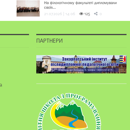
На філологічному факультеті дипломували
своїх…
21.07.2026 | 14:06
125
0
ПАРТНЕРИ
й