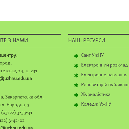
ТЕ З НАМИ
НАШІ РЕСУРСИ
ацентру:
Сайт УжНУ
ород,
Електронний розклад
тетська, 14, к. 231
Електронне навчання
@uzhnu.edu.ua
Репозитарій публікаці
Журналістика
а, Закарпатська обл.,
Коледж УжНУ
пл. Народна, 3
(03122) 3-33-41
122) 3-42-02
al@uzhnu.edu.ua