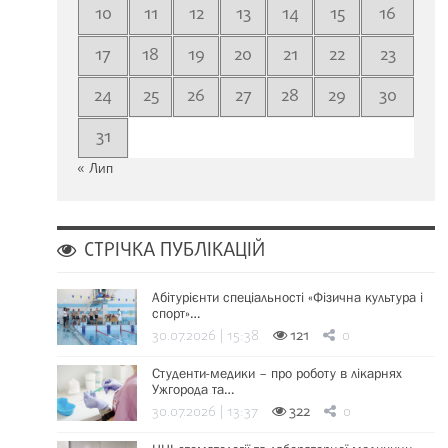
10
11
12
13
14
15
16
17
18
19
20
21
22
23
24
25
26
27
28
29
30
31
« Лип
СТРІЧКА ПУБЛІКАЦІЙ
Абітурієнти спеціальності «Фізична культура і
спорт»…
30.07.2026 | 15:38
121
0
Студенти-медики – про роботу в лікарнях
Ужгорода та…
30.07.2026 | 13:37
322
0