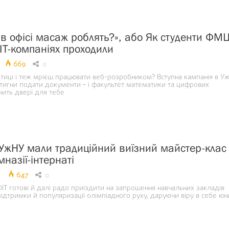
с в офісі масаж роблять?», або Як студенти ФМ
 ІТ-компаніях проходили
669
0
иці і теж мрієш працювати веб-розробником? Вступна кампанія в У
стигни подати документи – і факультет математики та цифрових
нить двері для тебе
УжНУ мали традиційний виїзний майстер-клас 
мназії-інтернаті
6
647
0
ІТ готові й далі радо приїздити на запрошення навчальних закладів
ідтримки й популяризації олімпіадного руху, даруючи віру в себе ю