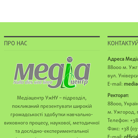
ПРО НАС
КОНТАКТУЙ
Адреса Меді
88000 м. Ужг
вул. Універси
E-mail:
media
Ректорат:
Медіацентр УжНУ – підрозділ,
88000, Україн
покликаний презентувати широкій
м. Ужгород, 
громадськості здобутки навчально-
Телефон: +38 
виховного процесу, наукової, методичної
Факс: +38 (03
та дослідно-експериментальної
E-mail:
offici