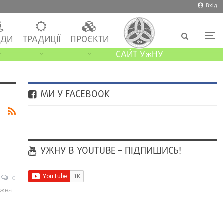
Вхід
ДИ
ТРАДИЦІЇ
ПРОЄКТИ
САЙТ УжНУ
МИ У FACEBOOK
УЖНУ В YOUTUBE – ПІДПИШИСЬ!
0
ужна