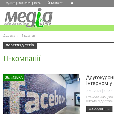
Контакти
Субота | 08.08.2026 | 13:24
Додому
ІТ-компанії
перегляд теґів
ІТ-компанії
Другокурсн
ЗБЛИЗЬКА
інтерном у
27.12.2021 | 12:27
Стажуванню ужнів
школа підготовк
ДОКЛАДНІШЕ...