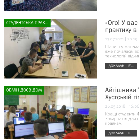
«Ого! У ва
СТУДЕНТСЬКА ПРАКТИКА
практику в
13.07.2021 | 20:19
Шариш у математ
вже почалася: в
технологій відчи
ДОКЛАДНІШЕ...
Айтішники 
ОБМІН ДОСВІДОМ
Хустській гі
26.05.2018 | 16:0
Кращі студенти Ф
Закарпаття для п
краянам
ДОКЛАДНІШЕ...