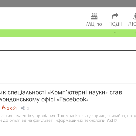
МЦ-10
ПОДІЇ
ЛЮ
ик спеціальності «Комп’ютерні науки» став
 лондонському офісі «Facebook»
2 061
0
ських студентів у провідних ІТ-компаніях світу сприяє, звичайно, пот
и до олімпіад на факультеті інформаційних технологій УжНУ