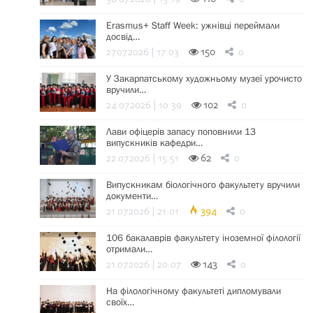
Erasmus+ Staff Week: ужнівці переймали
досвід…
27.07.2026 | 17:03
150
0
У Закарпатському художньому музеї урочисто
вручили…
24.07.2026 | 10:39
102
0
Лави офіцерів запасу поповнили 13
випускників кафедри…
22.07.2026 | 15:51
62
0
Випускникам біологічного факультету вручили
документи…
21.07.2026 | 21:01
394
0
106 бакалаврів факультету іноземної філології
отримали…
21.07.2026 | 20:07
143
0
На філологічному факультеті дипломували
своїх…