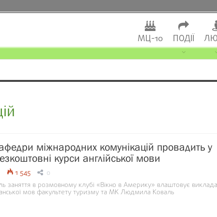
МЦ-10
ПОДІЇ
ЛЮ
цій
афедри міжнародних комунікацій провадить у
безкоштовні курси англійської мови
1 545
0
іль заняття в розмовному клубі «Вікно в Америку» влаштовує виклад
спанської мов факультету туризму та МК Людмила Коваль