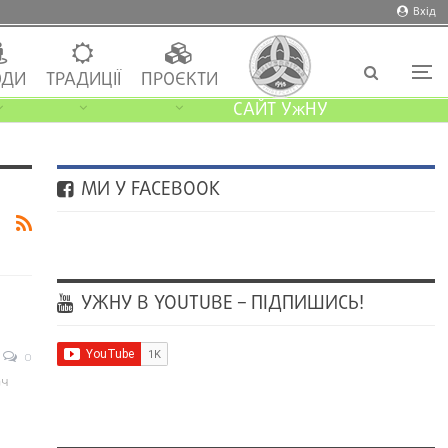
Вхід
ДИ
ТРАДИЦІЇ
ПРОЄКТИ
САЙТ УжНУ
МИ У FACEBOOK
УЖНУ В YOUTUBE – ПІДПИШИСЬ!
0
ач