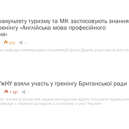
факультету туризму та МК застосовують знання
ренінгу «Англійська мова професійного
ня»
973
0
ч кафедри міжнародних комунікацій Ірина Дацків улаштувала для ко
УжНУ взяли участь у тренінгу Британської ради
0
1 741
0
рмат тренінгів дозволив нашим викладачам вдало поєднати підвищенн
іфікації з обміном досвідом із колегами з усієї України