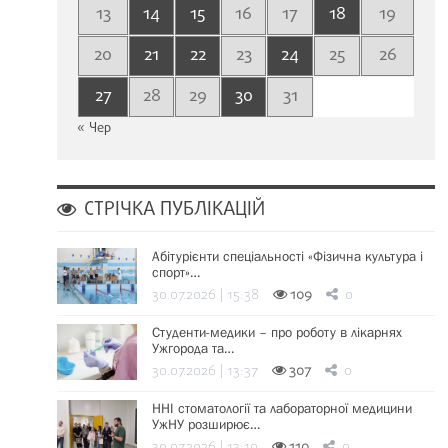
13
14
15
16
17
18
19
20
21
22
23
24
25
26
27
28
29
30
31
« Чер
СТРІЧКА ПУБЛІКАЦІЙ
Абітурієнти спеціальності «Фізична культура і
спорт»…
30.07.2026 | 15:38
109
0
Студенти-медики – про роботу в лікарнях
Ужгорода та…
30.07.2026 | 13:37
307
0
ННІ стоматології та лабораторної медицини
УжНУ розширює…
30.07.2026 | 13:19
110
0