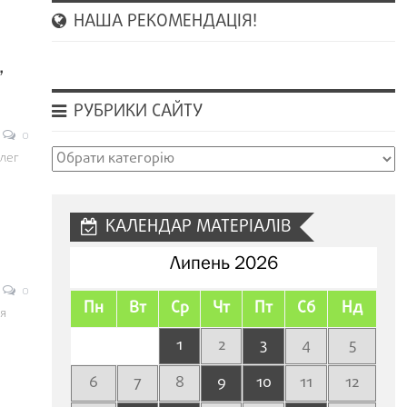
НАША РЕКОМЕНДАЦІЯ!
,
РУБРИКИ САЙТУ
0
Рубрики
лег
сайту
КАЛЕНДАР МАТЕРІАЛІВ
Липень 2026
0
Пн
Вт
Ср
Чт
Пт
Сб
Нд
я
1
2
3
4
5
6
7
8
9
10
11
12