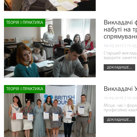
Викладачі 
ТЕОРІЯ І ПРАКТИКА
набуті на т
спрямуван
09.03.2017 | 17:45
Старший виклада
відкрите заняття
ДОКЛАДНІШЕ...
Викладачі 
ТЕОРІЯ І ПРАКТИКА
10.09.2016 | 10:0
Місце, час і фо
професійної квал
ДОКЛАДНІШЕ...