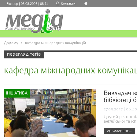
Контакти
Четвер | 06.08.2026 | 08:11
Додому
кафедра міжнародних комунікацій
перегляд теґів
кафедра міжнародних комуніка
Викладач к
ІНІЦІАТИВА
бібліотеці 
27.09.2017 | 06:40
Другий рік посп
англійської та і
ДОКЛАДНІШЕ...