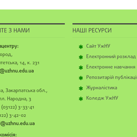
ТЕ З НАМИ
НАШІ РЕСУРСИ
ацентру:
Сайт УжНУ
ород,
Електронний розклад
тетська, 14, к. 231
Електронне навчання
@uzhnu.edu.ua
Репозитарій публікаці
Журналістика
а, Закарпатська обл.,
Коледж УжНУ
пл. Народна, 3
(03122) 3-33-41
122) 3-42-02
al@uzhnu.edu.ua
омісія: