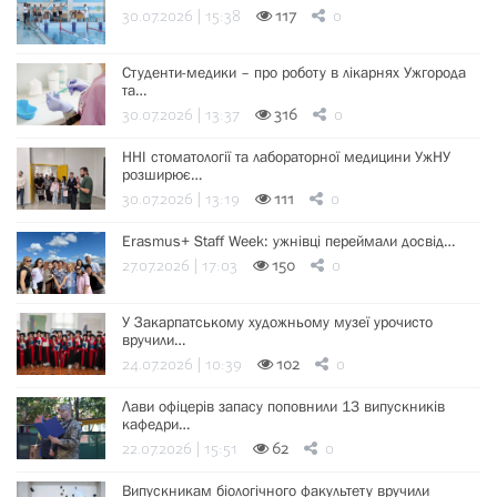
30.07.2026 | 15:38
117
0
Студенти-медики – про роботу в лікарнях Ужгорода
та…
30.07.2026 | 13:37
316
0
ННІ стоматології та лабораторної медицини УжНУ
розширює…
30.07.2026 | 13:19
111
0
Erasmus+ Staff Week: ужнівці переймали досвід…
27.07.2026 | 17:03
150
0
У Закарпатському художньому музеї урочисто
вручили…
24.07.2026 | 10:39
102
0
Лави офіцерів запасу поповнили 13 випускників
кафедри…
22.07.2026 | 15:51
62
0
Випускникам біологічного факультету вручили