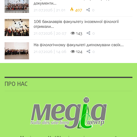
документи…
21.07.2026 | 21:01
407
0
106 бакалаврів факультету іноземної філології
отримали…
21.07.2026 | 20:07
143
0
На філологічному факультеті дипломували своїх…
21.07.2026 | 14:06
124
0
ПРО НАС