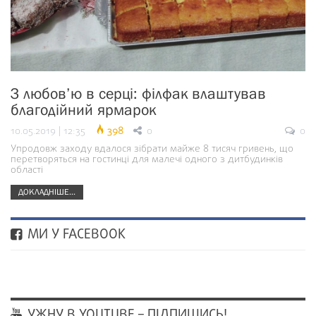
З любов’ю в серці: філфак влаштував
благодійний ярмарок
10.05.2019 | 12:35
398
0
0
Упродовж заходу вдалося зібрати майже 8 тисяч гривень, що
перетворяться на гостинці для малечі одного з дитбудинків
області
ДОКЛАДНІШЕ...
МИ У FACEBOOK
УЖНУ В YOUTUBE – ПІДПИШИСЬ!