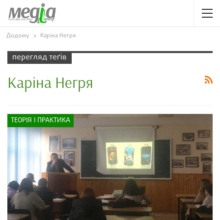
Додому
Каріна Негря
перегляд теґів
Каріна Негря
ТЕОРІЯ І ПРАКТИКА