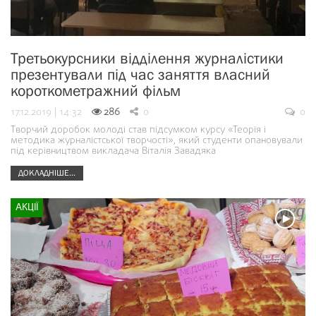
Третьокурсники відділення журналістики
презентували під час заняття власний
короткометражний фільм
17.12.2019 | 14:32
286
0
0
Творчий доробок молоді став підсумком курсу «Теорія і
методика журналістської творчості», який студенти опановували
під керівництвом викладача Віталія Завадяка
ДОКЛАДНІШЕ...
АКЦІЇ