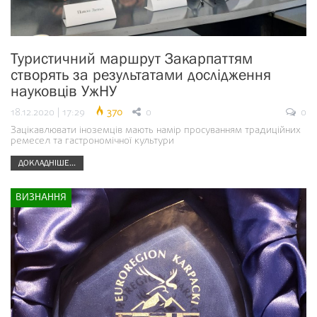
Туристичний маршрут Закарпаттям
створять за результатами дослідження
науковців УжНУ
18.12.2020 | 17:29
370
0
0
Зацікавлювати іноземців мають намір просуванням традиційних
ремесел та гастрономічної культури
ДОКЛАДНІШЕ...
ВИЗНАННЯ