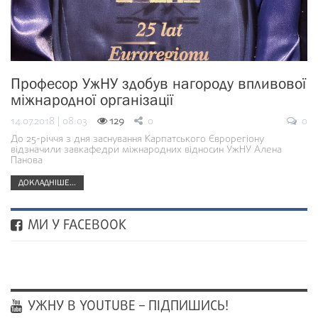
Професор УжНУ здобув нагороду впливової
міжнародної організації
14.07.2018 | 08:03
129
0
0
До 25-річчя з дня заснування Карпатського Єврорегіону
відзначили завкафедри міжнародних відносин УжНУ Алена
Панова
ДОКЛАДНІШЕ...
МИ У FACEBOOK
УЖНУ В YOUTUBE – ПІДПИШИСЬ!