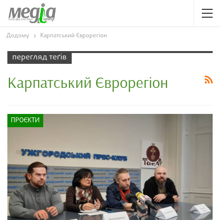
Додому
Карпатський Єврорегіон
перегляд теґів
Карпатський Єврорегіон
ПРОЄКТИ