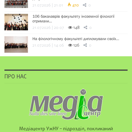
21.07.2026 | 21:01
410
0
106 бакалаврів факультету іноземної філології
отримали…
21.07.2026 | 20:07
148
0
На філологічному факультеті дипломували своїх…
21.07.2026 | 14:06
126
0
ПРО НАС
Медіацентр УжНУ – підрозділ, покликаний