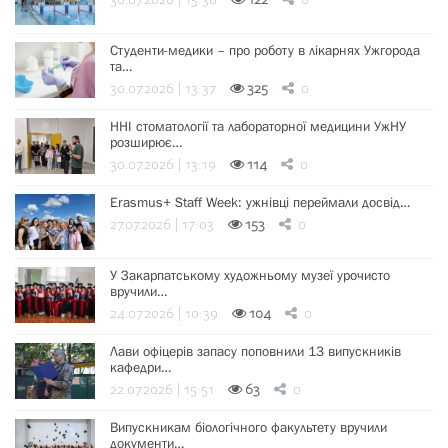
30.07.2026 | 15:38
122
0
Студенти-медики – про роботу в лікарнях Ужгорода
та…
30.07.2026 | 13:37
325
0
ННІ стоматології та лабораторної медицини УжНУ
розширює…
30.07.2026 | 13:19
114
0
Erasmus+ Staff Week: ужнівці переймали досвід…
27.07.2026 | 17:03
153
0
У Закарпатському художньому музеї урочисто
вручили…
24.07.2026 | 10:39
104
0
Лави офіцерів запасу поповнили 13 випускників
кафедри…
22.07.2026 | 15:51
63
0
Випускникам біологічного факультету вручили
документи…