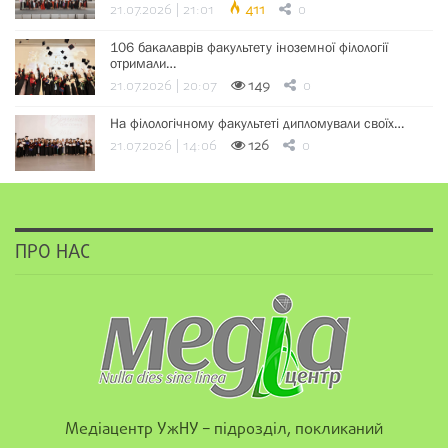
21.07.2026 | 21:01
411
0
106 бакалаврів факультету іноземної філології
отримали…
21.07.2026 | 20:07
149
0
На філологічному факультеті дипломували своїх…
21.07.2026 | 14:06
126
0
ПРО НАС
Медіацентр УжНУ – підрозділ, покликаний