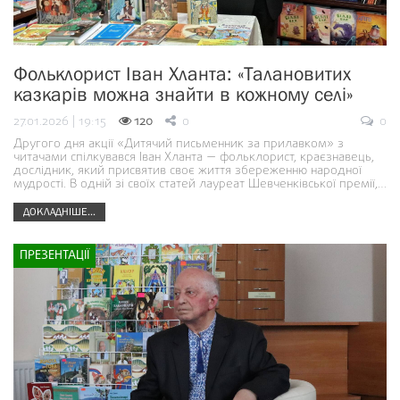
Фольклорист Іван Хланта: «Талановитих
казкарів можна знайти в кожному селі»
27.01.2026 | 19:15
120
0
0
Другого дня акції «Дитячий письменник за прилавком» з
читачами спілкувався Іван Хланта — фольклорист, краєзнавець,
дослідник, який присвятив своє життя збереженню народної
мудрості. В одній зі своїх статей лауреат Шевченківської премії,…
ДОКЛАДНІШЕ...
ПРЕЗЕНТАЦІЇ