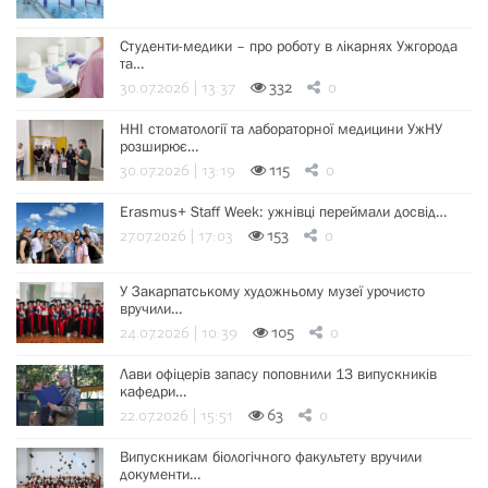
Студенти-медики – про роботу в лікарнях Ужгорода
та…
30.07.2026 | 13:37
332
0
ННІ стоматології та лабораторної медицини УжНУ
розширює…
30.07.2026 | 13:19
115
0
Erasmus+ Staff Week: ужнівці переймали досвід…
27.07.2026 | 17:03
153
0
У Закарпатському художньому музеї урочисто
вручили…
24.07.2026 | 10:39
105
0
Лави офіцерів запасу поповнили 13 випускників
кафедри…
22.07.2026 | 15:51
63
0
Випускникам біологічного факультету вручили
документи…