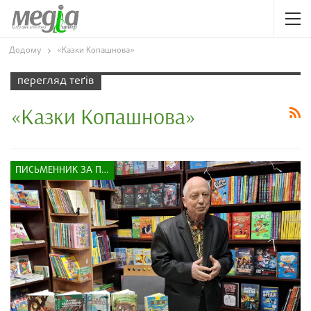
Додому
«Казки Копашнова»
перегляд теґів
«Казки Копашнова»
ПИСЬМЕННИК ЗА ПРИЛАВКОМ