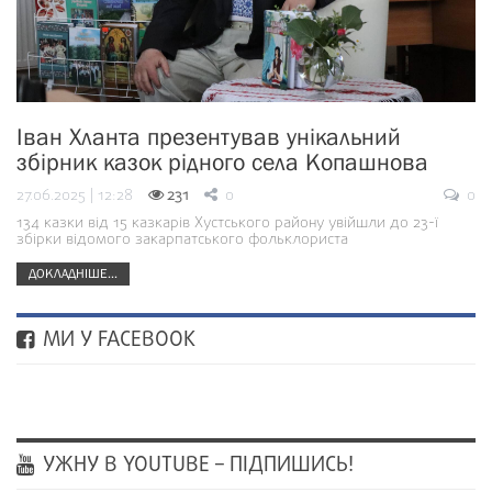
Іван Хланта презентував унікальний
збірник казок рідного села Копашнова
27.06.2025 | 12:28
231
0
0
134 казки від 15 казкарів Хустського району увійшли до 23-ї
збірки відомого закарпатського фольклориста
ДОКЛАДНІШЕ...
МИ У FACEBOOK
УЖНУ В YOUTUBE – ПІДПИШИСЬ!