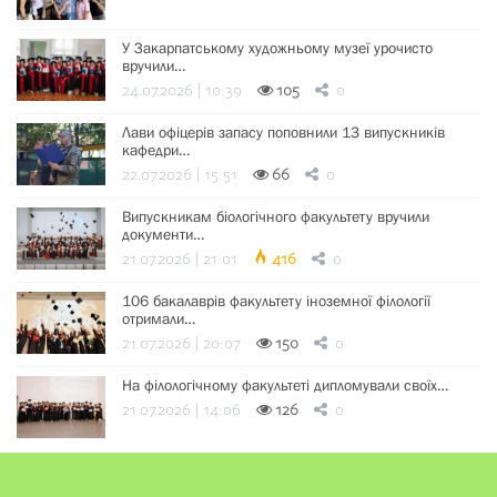
У Закарпатському художньому музеї урочисто
вручили…
24.07.2026 | 10:39
105
0
Лави офіцерів запасу поповнили 13 випускників
кафедри…
22.07.2026 | 15:51
66
0
Випускникам біологічного факультету вручили
документи…
21.07.2026 | 21:01
416
0
106 бакалаврів факультету іноземної філології
отримали…
21.07.2026 | 20:07
150
0
На філологічному факультеті дипломували своїх…
21.07.2026 | 14:06
126
0