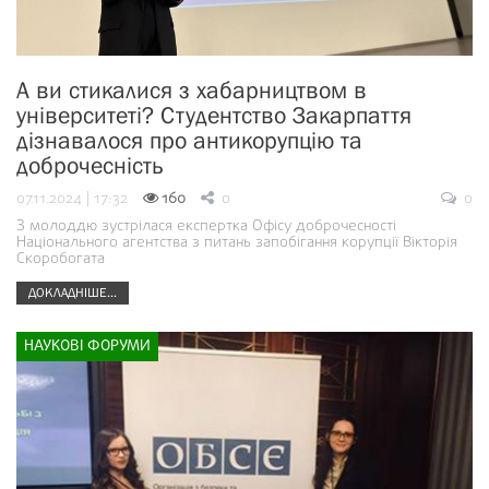
А ви стикалися з хабарництвом в
університеті? Студентство Закарпаття
дізнавалося про антикорупцію та
доброчесність
07.11.2024 | 17:32
160
0
0
З молоддю зустрілася експертка Офісу доброчесності
Національного агентства з питань запобігання корупції Вікторія
Скоробогата
ДОКЛАДНІШЕ...
НАУКОВІ ФОРУМИ