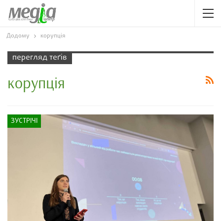
Додому
корупція
перегляд теґів
корупція
ЗУСТРІЧІ