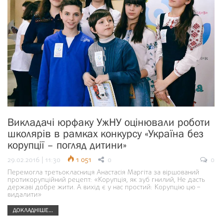
Викладачі юрфаку УжНУ оцінювали роботи
школярів в рамках конкурсу «Україна без
корупції – погляд дитини»
29.02.2016 | 11:30
1 051
0
0
Перемогла третьокласниця Анастасія Маргіта за віршований
протикорупційний рецепт: «Корупція, як зуб гнилий, Не дасть
державі добре жити. А вихід є у нас простий: Корупцію цю –
видалити»
ДОКЛАДНІШЕ...