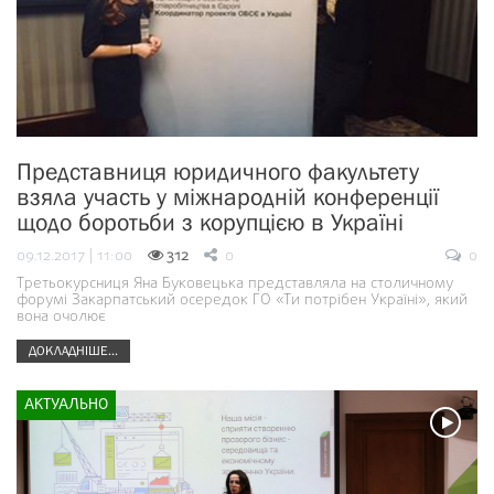
Представниця юридичного факультету
взяла участь у міжнародній конференції
щодо боротьби з корупцією в Україні
09.12.2017 | 11:00
312
0
0
Третьокурсниця Яна Буковецька представляла на столичному
форумі Закарпатський осередок ГО «Ти потрібен Україні», який
вона очолює
ДОКЛАДНІШЕ...
АКТУАЛЬНО