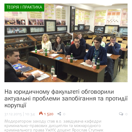
ТЕОРІЯ І ПРАКТИКА
На юридичному факультеті обговорили
актуальні проблеми запобігання та протидії
корупції
31.12.2015 | 10:34
1 520
0
0
Модератором заходу став в.о. завідувача кафедри
кримінально-правових дисциплін та міжнародного
кримінального права УжНУ, доцент Ярослав Ступник