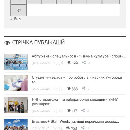
31
« Лип
СТРІЧКА ПУБЛІКАЦІЙ
Абітурієнти спеціальності «Фізична культура і спорт»…
30.07.2026 | 15:38
126
0
Студенти-медики – про роботу в лікарнях Ужгорода
та…
30.07.2026 | 13:37
333
0
ННІ стоматології та лабораторної медицини УжНУ
розширює…
30.07.2026 | 13:19
117
0
Erasmus+ Staff Week: ужнівці переймали досвід…
27.07.2026 | 17:03
153
0