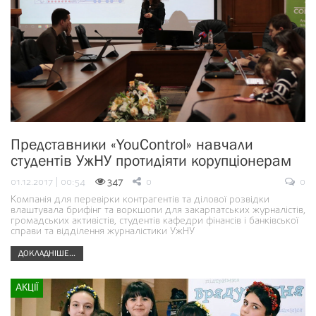
Представники «YouControl» навчали
студентів УжНУ протидіяти корупціонерам
01.12.2017 | 00:54
347
0
0
Компанія для перевірки контрагентів та ділової розвідки
влаштувала брифінг та воркшопи для закарпатських журналістів,
громадських активістів, студентів кафедри фінансів і банківської
справи та відділення журналістики УжНУ
ДОКЛАДНІШЕ...
АКЦІЇ