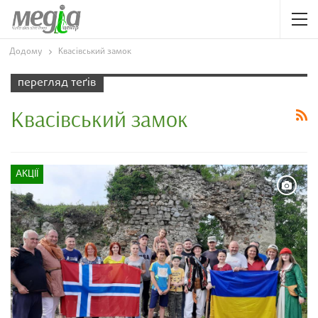
Додому
Квасівський замок
перегляд теґів
Квасівський замок
АКЦІЇ