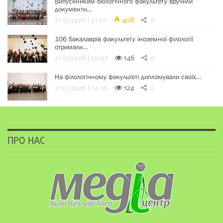
Випускникам біологічного факультету вручили
документи…
21.07.2026 | 21:01
408
0
106 бакалаврів факультету іноземної філології
отримали…
21.07.2026 | 20:07
146
0
На філологічному факультеті дипломували своїх…
21.07.2026 | 14:06
124
0
ПРО НАС