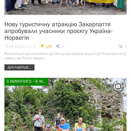
Нову туристичну атракцію Закарпаття
апробували учасники проєкту Україна-
Норвегія
18.06.2020 | 07:31
376
0
0
Волонтери долучилися до впорядкування території Квасівського
замку на Берегівщині
ДОКЛАДНІШЕ...
З МИНУЛОГО – В МАЙБУТНЄ