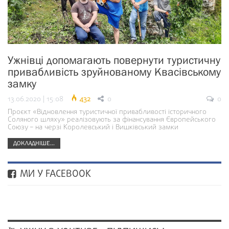
Ужнівці допомагають повернути туристичну
привабливість зруйнованому Квасівському
замку
13.06.2020 | 15:08
432
0
0
Проєкт «Відновлення туристичної привабливості історичного
Соляного шляху» реалізовують за фінансування Європейського
Союзу – на черзі Королевський і Вишківський замки
ДОКЛАДНІШЕ...
МИ У FACEBOOK