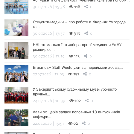
30.07.2026 | 15:38
118
0
Студенти-медики – про роботу в лікарнях Ужгорода
та…
30.07.2026 | 13:37
319
0
ННІ стоматології та лабораторної медицини УжНУ
розширює…
30.07.2026 | 13:19
113
0
Erasmus+ Staff Week: ужнівці переймали досвід…
27.07.2026 | 17:03
151
0
У Закарпатському художньому музеї урочисто
вручили…
24.07.2026 | 10:39
102
0
Лави офіцерів запасу поповнили 13 випускників
кафедри…
22.07.2026 | 15:51
62
0