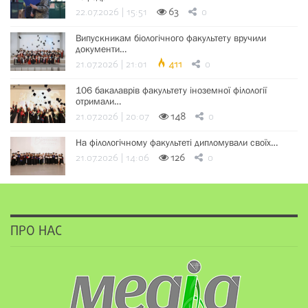
22.07.2026 | 15:51
63
0
Випускникам біологічного факультету вручили
документи…
21.07.2026 | 21:01
411
0
106 бакалаврів факультету іноземної філології
отримали…
21.07.2026 | 20:07
148
0
На філологічному факультеті дипломували своїх…
21.07.2026 | 14:06
126
0
ПРО НАС