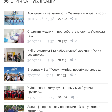
СТРІЧКА ПУБЛІКАЦІЙ
Абітурієнти спеціальності «Фізична культура і спорт»…
30.07.2026 | 15:38
122
0
Студенти-медики – про роботу в лікарнях Ужгорода
та…
30.07.2026 | 13:37
327
0
ННІ стоматології та лабораторної медицини УжНУ
розширює…
30.07.2026 | 13:19
115
0
Erasmus+ Staff Week: ужнівці переймали досвід…
27.07.2026 | 17:03
153
0
У Закарпатському художньому музеї урочисто
вручили…
24.07.2026 | 10:39
105
0
Лави офіцерів запасу поповнили 13 випускників
кафедри…