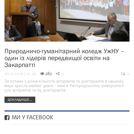
Природничо-гуманітарний коледж УжНУ –
один із лідерів передвищої освіти на
Закарпатті
20.12.2019 | 10:25
282
0
0
За останні 5 років кількість аспірантів та докторантів в нашому
виші зросла майже удвічі – нині в Ужгородському університеті
570 аспірантів та 95 докторантів
ДОКЛАДНІШЕ...
МИ У FACEBOOK