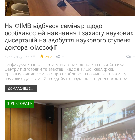
На ФІМВ відбувся семінар щодо
особливостей навчання і захисту наукових
дисертацій на здобуття наукового ступеня
доктора філософії
17.11.2023 | 11:18
417
0
0
На факультеті історії та міжнародних відносин співробітники
Центру підготовки та атестації кадрів вищої кваліфікації
організувалили семінар про особливості навчання та захисту
наукових дисертацій на здобуття наукового ступеня доктора…
ДОКЛАДНІШЕ...
З РЕКТОРАТУ