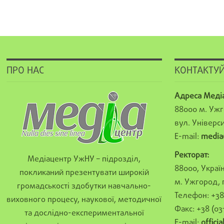
ПРО НАС
КОНТАКТУЙ
Адреса Меді
88000 м. Ужг
вул. Універси
E-mail:
media
Ректорат:
Медіацентр УжНУ – підрозділ,
88000, Україн
покликаний презентувати широкій
м. Ужгород, 
громадськості здобутки навчально-
Телефон: +38 
виховного процесу, наукової, методичної
Факс: +38 (03
та дослідно-експериментальної
E-mail:
offici