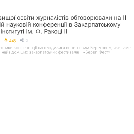
ищої освіти журналістів обговорювали на ІІ
й науковій конференції в Закарпатському
нституті ім. Ф. Ракоці ІІ
443
0
учасники конференції насолодилися вересневим Береговом, яке саме
з найвідоміших закарпатських фестивалів – «Берег-Фест»