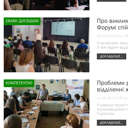
Про виклик
ОБМІН ДОСВІДОМ
Форумі сті
09.07.2024 | 15:08
Учасниками заход
й викладачі відд
ДОКЛАДНІШЕ...
Проблеми р
КОМПЕТЕНТНО
відділенні 
21.06.2019 | 18:50
У рамках проєкту
мультимедійної 
Горватом
ДОКЛАДНІШЕ...