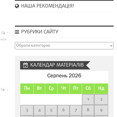
НАША РЕКОМЕНДАЦІЯ!
РУБРИКИ САЙТУ
1
енти
Рубрики
сайту
КАЛЕНДАР МАТЕРІАЛІВ
Серпень 2026
Пн
Вт
Ср
Чт
Пт
Сб
Нд
0
1
2
3
4
5
6
7
8
9