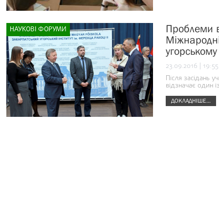
Проблеми в
НАУКОВІ ФОРУМИ
Міжнародні
угорському і
23.09.2016 | 19:55
Після засідань 
відзначає один і
ДОКЛАДНІШЕ...