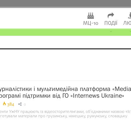
МЦ-10
ПОДІЇ
ЛЮ
рналістики і мультимедійна платформа «Medi
програмі підтримки від ГО «Internews Ukraine»
384
0
енти УжНУ працюють із відеосторителінгами, об’єднаними назвою «Іст
дготували матеріали про грузинську, німецьку, румунську, словацьку