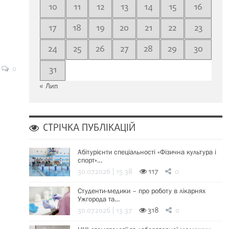
10
11
12
13
14
15
16
17
18
19
20
21
22
23
24
25
26
27
28
29
30
0
31
« Лип
СТРІЧКА ПУБЛІКАЦІЙ
Абітурієнти спеціальності «Фізична культура і
спорт»…
30.07.2026 | 15:38
117
0
Студенти-медики – про роботу в лікарнях
Ужгорода та…
30.07.2026 | 13:37
318
0