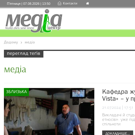
Контакти
П’ятниця | 07.08.2026 | 13:50
Додому
медіа
перегляд теґів
медіа
Кафедра жу
ЗБЛИЗЬКА
Vista» – у 
21.07.2024 | 17:51
Викладачі й студ
етносів»: уже пі
спільноти
ДОКЛАДНІШЕ...