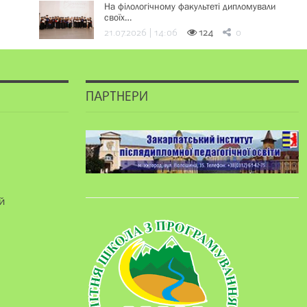
На філологічному факультеті дипломували
своїх…
21.07.2026 | 14:06
124
0
ПАРТНЕРИ
й