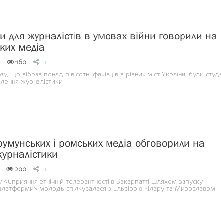
и для журналістів в умовах війни говорили на
йких медіа
160
0
у, що зібрав понад пів сотні фахівців з різних міст України, були студ
ілення журналістики
умунських і ромських медіа обговорили на
журналістики
200
0
 «Сприяння етнічній толерантності в Закарпатті шляхом запуску
платформи» молодь спілкувалася з Ельвірою Кілару та Мирославом