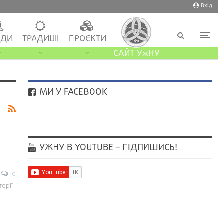
Вхід
ДИ
ТРАДИЦІЇ
ПРОЄКТИ
САЙТ УжНУ
МИ У FACEBOOK
УЖНУ В YOUTUBE – ПІДПИШИСЬ!
a
0
орії