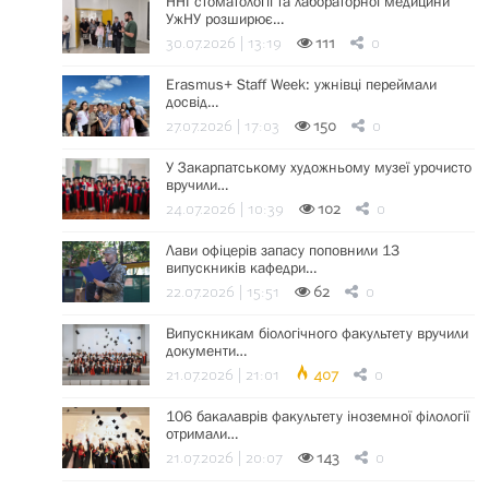
ННІ стоматології та лабораторної медицини
УжНУ розширює…
30.07.2026 | 13:19
111
0
Erasmus+ Staff Week: ужнівці переймали
досвід…
27.07.2026 | 17:03
150
0
У Закарпатському художньому музеї урочисто
вручили…
24.07.2026 | 10:39
102
0
Лави офіцерів запасу поповнили 13
випускників кафедри…
22.07.2026 | 15:51
62
0
Випускникам біологічного факультету вручили
документи…
21.07.2026 | 21:01
407
0
106 бакалаврів факультету іноземної філології
отримали…
21.07.2026 | 20:07
143
0