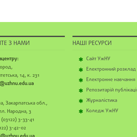
ТЕ З НАМИ
НАШІ РЕСУРСИ
ацентру:
Сайт УжНУ
ород,
Електронний розклад
тетська, 14, к. 231
Електронне навчання
@uzhnu.edu.ua
Репозитарій публікаці
Журналістика
а, Закарпатська обл.,
Коледж УжНУ
пл. Народна, 3
(03122) 3-33-41
122) 3-42-02
al@uzhnu.edu.ua