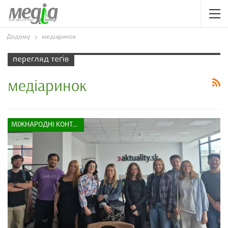
Додому
медіаринок
перегляд теґів
медіаринок
МІЖНАРОДНІ КОНТАКТИ