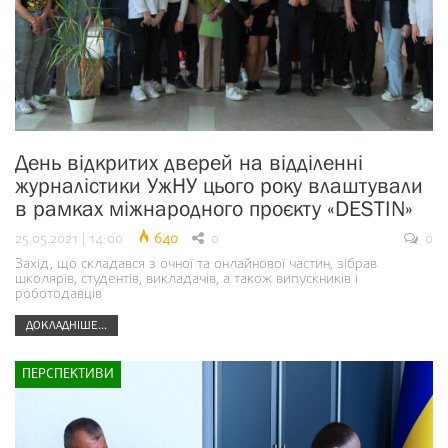
День відкритих дверей на відділенні
журналістики УжНУ цього року влаштували
в рамках міжнародного проєкту «DESTIN»
25.05.2021 | 14:00
640
0
0
Захід, що складався з очної та онлайнової частин, зібрав
школярів, студентів, викладачів, а також випускників і
роботодавців
ДОКЛАДНІШЕ...
ПЕРСПЕКТИВИ