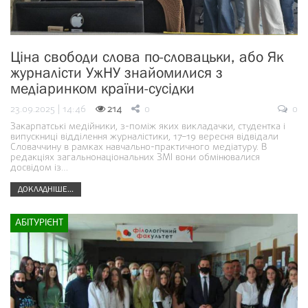
Ціна свободи слова по-словацьки, або Як
журналісти УжНУ знайомилися з
медіаринком країни-сусідки
23.09.2025 | 14:46
214
0
0
Закарпатські медійники, з-поміж яких викладачки, студентка і
випускниці відділення журналістики, 17–19 вересня відвідали
Словаччину в рамках навчально-практичного медіатуру. В
редакціях загальнонаціональних ЗМІ вони обмінювалися
досвідом із…
ДОКЛАДНІШЕ...
АБІТУРІЄНТ