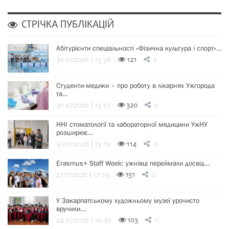
СТРІЧКА ПУБЛІКАЦІЙ
Абітурієнти спеціальності «Фізична культура і спорт»…
30.07.2026 | 15:38
121
0
Студенти-медики – про роботу в лікарнях Ужгорода
та…
30.07.2026 | 13:37
320
0
ННІ стоматології та лабораторної медицини УжНУ
розширює…
30.07.2026 | 13:19
114
0
Erasmus+ Staff Week: ужнівці переймали досвід…
27.07.2026 | 17:03
151
0
У Закарпатському художньому музеї урочисто
вручили…
24.07.2026 | 10:39
103
0