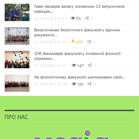
Лави офіцерів запасу поповнили 13 випускників
кафедри…
22.07.2026 | 15:51
63
0
Випускникам біологічного факультету вручили
документи…
21.07.2026 | 21:01
410
0
106 бакалаврів факультету іноземної філології
отримали…
21.07.2026 | 20:07
147
0
На філологічному факультеті дипломували своїх…
21.07.2026 | 14:06
125
0
ПРО НАС