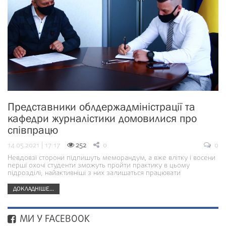
Представники облдержадміністрації та
кафедри журналістики домовилися про
співпрацю
14.05.2021 | 17:17
252
0
0
Невдовзі сторони підпишуть меморандум, а вже влітку і восени
перші охочі студенти зможуть пройти практику в цьому
підрозділі; найактивніші з них залишаться працювати
ДОКЛАДНІШЕ...
МИ У FACEBOOK