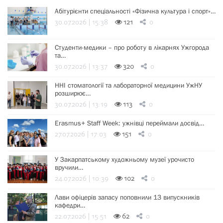
Абітурієнти спеціальності «Фізична культура і спорт»…
30.07.2026 | 15:38
121
0
Студенти-медики – про роботу в лікарнях Ужгорода
та…
30.07.2026 | 13:37
320
0
ННІ стоматології та лабораторної медицини УжНУ
розширює…
30.07.2026 | 13:19
113
0
Erasmus+ Staff Week: ужнівці переймали досвід…
27.07.2026 | 17:03
151
0
У Закарпатському художньому музеї урочисто
вручили…
24.07.2026 | 10:39
102
0
Лави офіцерів запасу поповнили 13 випускників
кафедри…
22.07.2026 | 15:51
62
0