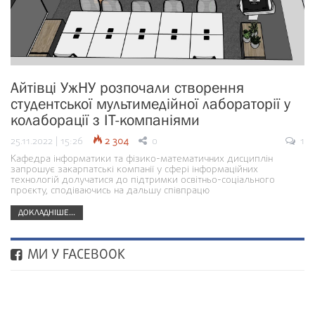
Айтівці УжНУ розпочали створення
студентської мультимедійної лабораторії у
колаборації з ІТ-компаніями
25.11.2022 | 15:26
2 304
0
1
Кафедра інформатики та фізико-математичних дисциплін
запрошує закарпатські компанії у сфері інформаційних
технологій долучатися до підтримки освітньо-соціального
проєкту, сподіваючись на дальшу співпрацю
ДОКЛАДНІШЕ...
МИ У FACEBOOK