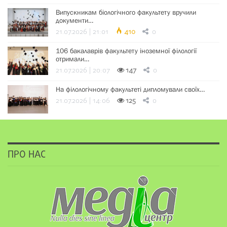
Випускникам біологічного факультету вручили
документи…
21.07.2026 | 21:01
410
0
106 бакалаврів факультету іноземної філології
отримали…
21.07.2026 | 20:07
147
0
На філологічному факультеті дипломували своїх…
21.07.2026 | 14:06
125
0
ПРО НАС