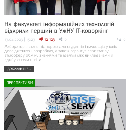
На факультеті інформаційних технологій
відкрили перший в УжНУ ІТ-коворкінг
13.04.2023 | 15:23
12 123
0
0
Лабораторія стане підпорою для студентів і науковців у їхніх
дослідженнях і розробках, а також гарантує сприятливу
атмосферу обміну знаннями та ідеями між викладачами й
здобувачами освіти
ДОКЛАДНІШЕ...
ПЕРСПЕКТИВИ