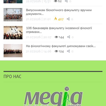
22.07.2026 | 15:51
62
0
Випускникам біологічного факультету вручили
документи…
21.07.2026 | 21:01
407
0
106 бакалаврів факультету іноземної філології
отримали…
21.07.2026 | 20:07
144
0
На філологічному факультеті дипломували своїх…
21.07.2026 | 14:06
124
0
ПРО НАС