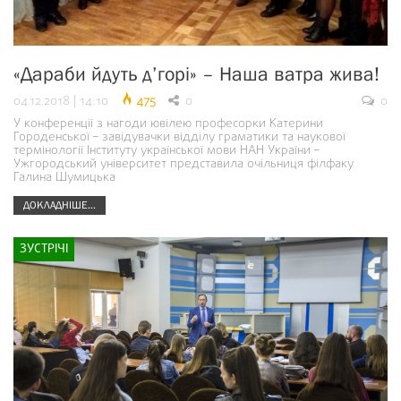
«Дараби йдуть д’горі» – Наша ватра жива!
04.12.2018 | 14:10
475
0
0
У конференції з нагоди ювілею професорки Катерини
Городенської – завідувачки відділу граматики та наукової
термінології Інституту української мови НАН України –
Ужгородський університет представила очільниця філфаку
Галина Шумицька
ДОКЛАДНІШЕ...
ЗУСТРІЧІ