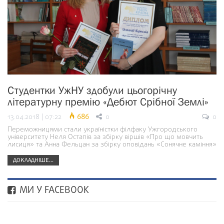
Студентки УжНУ здобули цьогорічну
літературну премію «Дебют Срібної Землі»
13.04.2018 | 07:22
686
0
0
Переможницями стали україністки філфаку Ужгородського
університету Неля Остапів за збірку віршів «Про що мовчить
лисиця» та Анна Фельцан за збірку оповідань «Сонячне каміння»
ДОКЛАДНІШЕ...
МИ У FACEBOOK