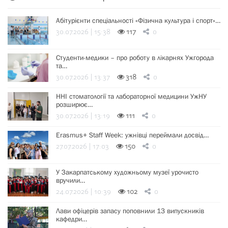
Абітурієнти спеціальності «Фізична культура і спорт»…
30.07.2026 | 15:38
117
0
Студенти-медики – про роботу в лікарнях Ужгорода
та…
30.07.2026 | 13:37
318
0
ННІ стоматології та лабораторної медицини УжНУ
розширює…
30.07.2026 | 13:19
111
0
Erasmus+ Staff Week: ужнівці переймали досвід…
27.07.2026 | 17:03
150
0
У Закарпатському художньому музеї урочисто
вручили…
24.07.2026 | 10:39
102
0
Лави офіцерів запасу поповнили 13 випускників
кафедри…