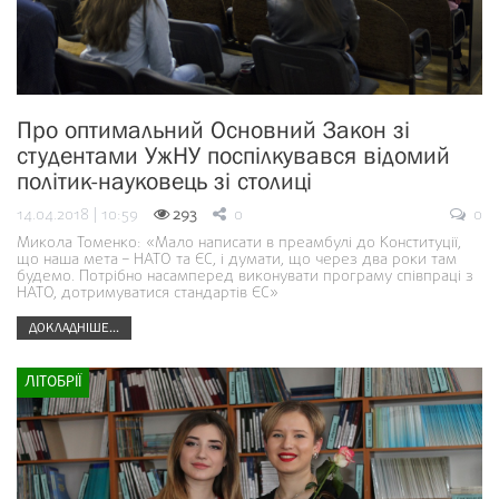
Про оптимальний Основний Закон зі
студентами УжНУ поспілкувався відомий
політик-науковець зі столиці
14.04.2018 | 10:59
293
0
0
Микола Томенко: «Мало написати в преамбулі до Конституції,
що наша мета – НАТО та ЄС, і думати, що через два роки там
будемо. Потрібно насамперед виконувати програму співпраці з
НАТО, дотримуватися стандартів ЄС»
ДОКЛАДНІШЕ...
ЛІТОБРІЇ