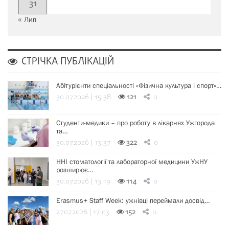
31
« Лип
СТРІЧКА ПУБЛІКАЦІЙ
Абітурієнти спеціальності «Фізична культура і спорт»…
30.07.2026 | 15:38
121
0
Студенти-медики – про роботу в лікарнях Ужгорода
та…
30.07.2026 | 13:37
322
0
ННІ стоматології та лабораторної медицини УжНУ
розширює…
30.07.2026 | 13:19
114
0
Erasmus+ Staff Week: ужнівці переймали досвід…
27.07.2026 | 17:03
152
0