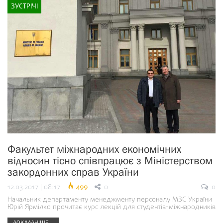
ЗУСТРІЧІ
Факультет міжнародних економічних
відносин тісно співпрацює з Міністерством
закордонних справ України
12.03.2017 | 08:17
499
0
0
Начальник департаменту менеджменту персоналу МЗС України
Юрій Ярмілко прочитає курс лекцій для студентів-міжнародників
ДОКЛАДНІШЕ...