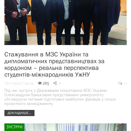
Стажування в МЗС України та
дипломатичних представництвах за
кордоном – реальна перспектива
студентів-міжнародників УжНУ
17.11.2022 | 14:22
265
0
0
Під час зустрічі з Державним секретарем МЗС України
Олександром Баньковим представники університету
обговорили питання підготовки майбутніх фахівців у галузі
проєктного менеджменту
ДОКЛАДНІШЕ...
ЗУСТРІЧІ