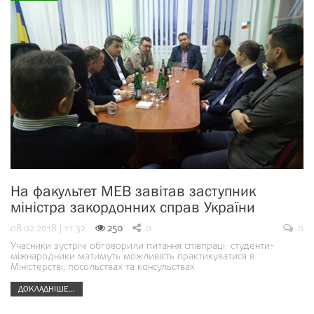
На факультет МЕВ завітав заступник
міністра закордонних справ України
08.02.2018 | 11:32
250
0
0
Учасники зустрічі обговорили питання співпраці: студенти-
міжнародники матимуть можливість практикуватися в
Міністерстві, посольствах та консульствах
ДОКЛАДНІШЕ...