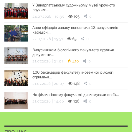
У Закарпатському художньому музеї урочисто
вручили…
24.07.2026 | 10:39
103
0
Лави офіцерів запасу поповнили 13 випускників
кафедри…
22.07.2026 | 15:51
63
0
Випускникам біологічного факультету вручили
документи…
21.07.2026 | 21:01
410
0
106 бакалаврів факультету іноземної філології
отримали…
21.07.2026 | 20:07
148
0
На філологічному факультеті дипломували своїх…
21.07.2026 | 14:06
126
0