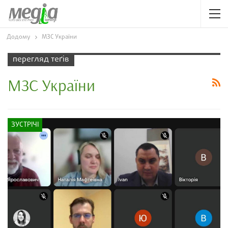
Додому
МЗС України
перегляд теґів
МЗС України
ЗУСТРІЧІ