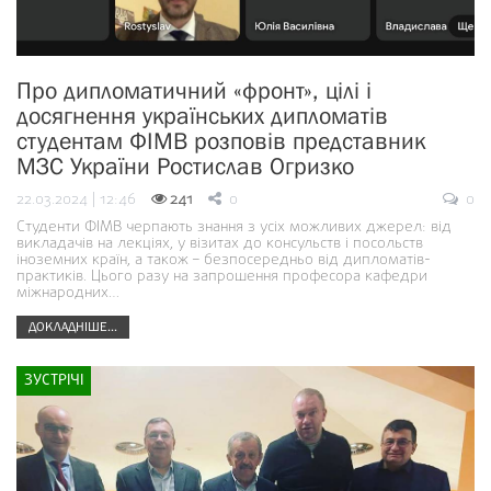
Про дипломатичний «фронт», цілі і
досягнення українських дипломатів
студентам ФІМВ розповів представник
МЗС України Ростислав Огризко
22.03.2024 | 12:46
241
0
0
Студенти ФІМВ черпають знання з усіх можливих джерел: від
викладачів на лекціях, у візитах до консульств і посольств
іноземних країн, а також – безпосередньо від дипломатів-
практиків. Цього разу на запрошення професора кафедри
міжнародних…
ДОКЛАДНІШЕ...
ЗУСТРІЧІ