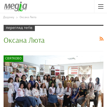
Додому
Оксана Люта
перегляд теґів
Оксана Люта
СВЯТКОВО