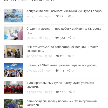
Абітурієнти спеціальності «Фізична культура і спорт»…
30.07.2026 | 15:38
121
0
Студенти-медики – про роботу в лікарнях Ужгорода
та…
30.07.2026 | 13:37
324
0
ННІ стоматології та лабораторної медицини УжНУ
розширює…
30.07.2026 | 13:19
114
0
Erasmus+ Staff Week: ужнівці переймали досвід…
27.07.2026 | 17:03
153
0
У Закарпатському художньому музеї урочисто
вручили…
24.07.2026 | 10:39
104
0
Лави офіцерів запасу поповнили 13 випускників
кафедри…