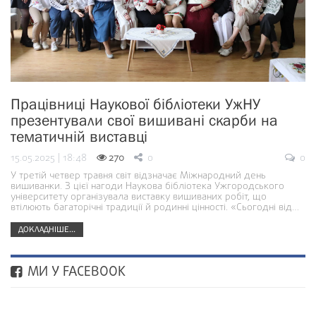
Працівниці Наукової бібліотеки УжНУ
презентували свої вишивані скарби на
тематичній виставці
15.05.2025 | 18:48
270
0
0
У третій четвер травня світ відзначає Міжнародний день
вишиванки. З цієї нагоди Наукова бібліотека Ужгородського
університету організувала виставку вишиваних робіт, що
втілюють багаторічні традиції й родинні цінності. «Сьогодні від…
ДОКЛАДНІШЕ...
МИ У FACEBOOK