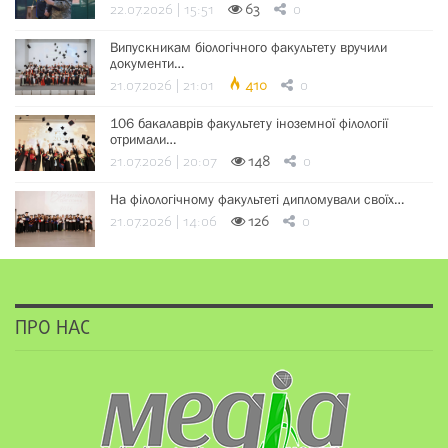
22.07.2026 | 15:51
63
0
Випускникам біологічного факультету вручили
документи…
21.07.2026 | 21:01
410
0
106 бакалаврів факультету іноземної філології
отримали…
21.07.2026 | 20:07
148
0
На філологічному факультеті дипломували своїх…
21.07.2026 | 14:06
126
0
ПРО НАС