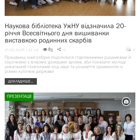
Наукова бібліотека УжНУ відзначила 20-
річчя Всесвітнього дня вишиванки
виставкою родинних скарбів
21.05.2026 | 22:24
83
0
0
Працівниці книгозбірні поділилися старовинними рушниками й
сорочками з власних домашніх архівів, аби показати молоді
унікальний генетичний код нації та розмаїття орнаментів із
різних куточків держави
ДОКЛАДНІШЕ...
ПРЕЗЕНТАЦІЇ