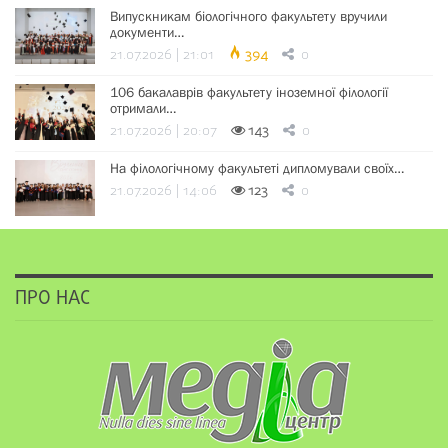
Випускникам біологічного факультету вручили
документи…
21.07.2026 | 21:01
394
0
106 бакалаврів факультету іноземної філології
отримали…
21.07.2026 | 20:07
143
0
На філологічному факультеті дипломували своїх…
21.07.2026 | 14:06
123
0
ПРО НАС