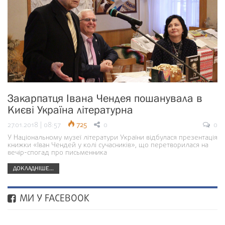
Закарпатця Івана Чендея пошанувала в
Києві Україна літературна
27.01.2018 | 08:57
725
0
0
У Національному музеї літератури України відбулася презентація
книжки «Іван Чендей у колі сучасників», що перетворилася на
вечір-спогад про письменника
ДОКЛАДНІШЕ...
МИ У FACEBOOK