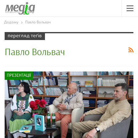
Додому
Павло Вольвач
перегляд теґів
Павло Вольвач
ПРЕЗЕНТАЦІЇ