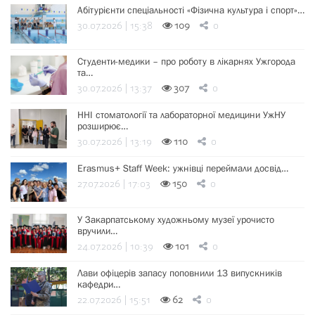
Абітурієнти спеціальності «Фізична культура і спорт»…
30.07.2026 | 15:38
109
0
Студенти-медики – про роботу в лікарнях Ужгорода
та…
30.07.2026 | 13:37
307
0
ННІ стоматології та лабораторної медицини УжНУ
розширює…
30.07.2026 | 13:19
110
0
Erasmus+ Staff Week: ужнівці переймали досвід…
27.07.2026 | 17:03
150
0
У Закарпатському художньому музеї урочисто
вручили…
24.07.2026 | 10:39
101
0
Лави офіцерів запасу поповнили 13 випускників
кафедри…
22.07.2026 | 15:51
62
0