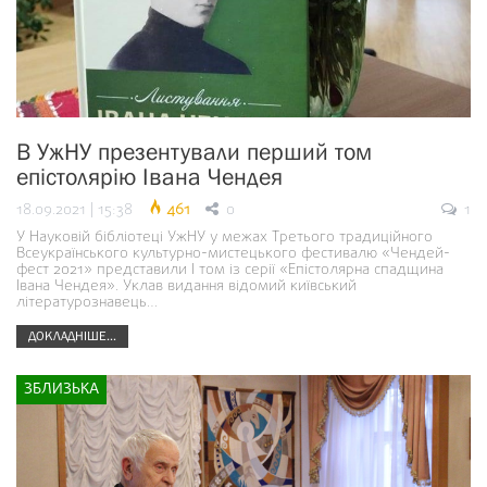
В УжНУ презентували перший том
епістолярію Івана Чендея
18.09.2021 | 15:38
461
0
1
У Науковій бібліотеці УжНУ у межах Третього традиційного
Всеукраїнського культурно-мистецького фестивалю «Чендей-
фест 2021» представили І том із серії «Епістолярна спадщина
Івана Чендея». Уклав видання відомий київський
літературознавець…
ДОКЛАДНІШЕ...
ЗБЛИЗЬКА