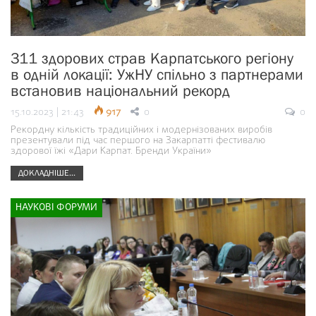
311 здорових страв Карпатського регіону
в одній локації: УжНУ спільно з партнерами
встановив національний рекорд
15.10.2023 | 21:43
917
0
0
Рекордну кількість традиційних і модернізованих виробів
презентували під час першого на Закарпатті фестивалю
здорової їжі «Дари Карпат. Бренди України»
ДОКЛАДНІШЕ...
НАУКОВІ ФОРУМИ