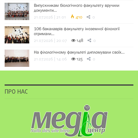
Випускникам біологічного факультету вручили
документи…
21.07.2026 | 21:01
410
0
106 бакалаврів факультету іноземної філології
отримали…
21.07.2026 | 20:07
148
0
На філологічному факультеті дипломували своїх…
21.07.2026 | 14:06
125
0
ПРО НАС