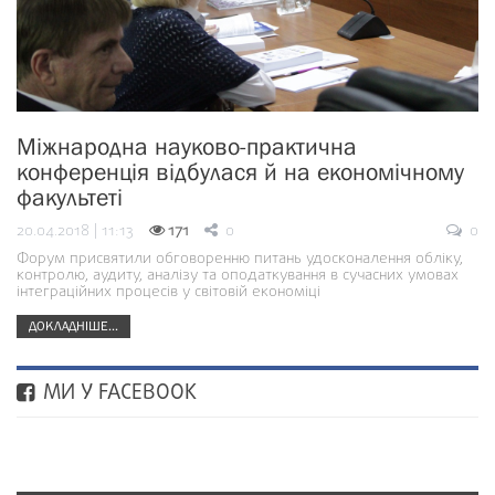
Міжнародна науково-практична
конференція відбулася й на економічному
факультеті
20.04.2018 | 11:13
171
0
0
Форум присвятили обговоренню питань удосконалення обліку,
контролю, аудиту, аналізу та оподаткування в сучасних умовах
інтеграційних процесів у світовій економіці
ДОКЛАДНІШЕ...
МИ У FACEBOOK