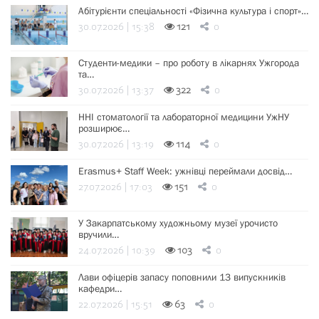
Абітурієнти спеціальності «Фізична культура і спорт»…
30.07.2026 | 15:38
121
0
Студенти-медики – про роботу в лікарнях Ужгорода
та…
30.07.2026 | 13:37
322
0
ННІ стоматології та лабораторної медицини УжНУ
розширює…
30.07.2026 | 13:19
114
0
Erasmus+ Staff Week: ужнівці переймали досвід…
27.07.2026 | 17:03
151
0
У Закарпатському художньому музеї урочисто
вручили…
24.07.2026 | 10:39
103
0
Лави офіцерів запасу поповнили 13 випускників
кафедри…
22.07.2026 | 15:51
63
0