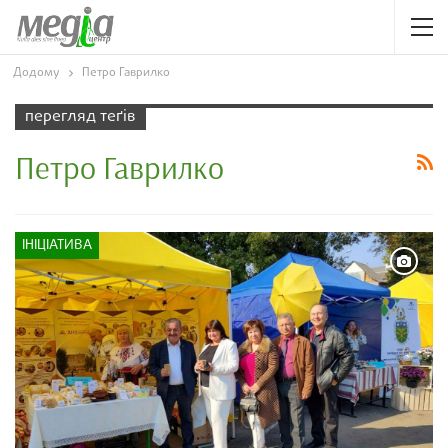
Додому
Петро Гаврилко
перегляд теґів
Петро Гаврилко
ІНІЦІАТИВА