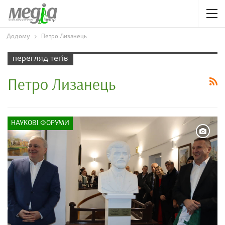
Додому
Петро Лизанець
перегляд теґів
Петро Лизанець
НАУКОВІ ФОРУМИ