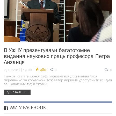
В УжНУ презентували багатотомне
видання наукових праць професора Петра
Лизанця
23.02.2017 | 19:00
480
0
0
Наукові статті й монографії мовознавця досі видавалися
переважно за кордоном, тож автор вирішив удоступнити їх і для
зацікавлених тут, в Україні
ДОКЛАДНІШЕ...
МИ У FACEBOOK