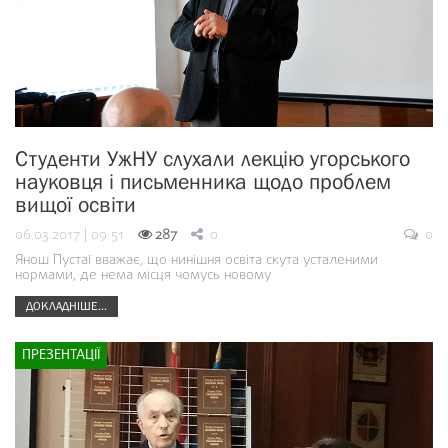
Студенти УжНУ слухали лекцію угорського
науковця і письменника щодо проблем
вищої освіти
06.03.2017 | 09:51
287
0
0
Янош Пустаї вважає, що нинішня освіта скута усталеними
нормами, де нема місця чомусь новому
ДОКЛАДНІШЕ...
ПРЕЗЕНТАЦІЇ