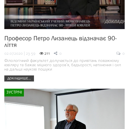
Професор Петро Лизанець відзначає 90-
ліття
02.07.2020 | 23:59
211
0
0
Філологічний факультет долучається до привітань поважному
ювіляру та бажає міцного здоров’я, бадьорості, натхнення і сил
на дальші наукові пошуки
ДОКЛАДНІШЕ...
ЗУСТРІЧІ