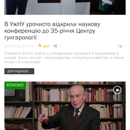
В УжНУ урочисто відкрили наукову
конференцію до 35-річчя Центру
гунгарології
27.10.2023 | 11:01
497
0
1
Учасники взяли участь у пленарному засіданні й працювали в
межах трьох секцій – мовознавства, літературознавства, а також
історії та етнографії
ДОКЛАДНІШЕ...
ВІТАЄМО!