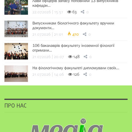
Лави офіцерів запасу поповнили 13 випускників
кафедри…
22.07.2026 | 15:51
63
0
Випускникам біологічного факультету вручили
документи…
21.07.2026 | 21:01
410
0
106 бакалаврів факультету іноземної філології
отримали…
21.07.2026 | 20:07
148
0
На філологічному факультеті дипломували своїх…
21.07.2026 | 14:06
126
0
ПРО НАС