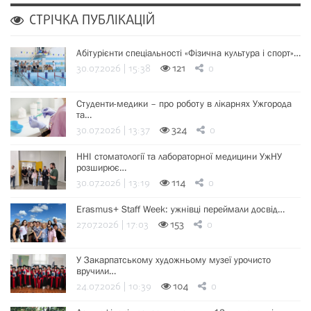
СТРІЧКА ПУБЛІКАЦІЙ
Абітурієнти спеціальності «Фізична культура і спорт»…
30.07.2026 | 15:38
121
0
Студенти-медики – про роботу в лікарнях Ужгорода
та…
30.07.2026 | 13:37
324
0
ННІ стоматології та лабораторної медицини УжНУ
розширює…
30.07.2026 | 13:19
114
0
Erasmus+ Staff Week: ужнівці переймали досвід…
27.07.2026 | 17:03
153
0
У Закарпатському художньому музеї урочисто
вручили…
24.07.2026 | 10:39
104
0