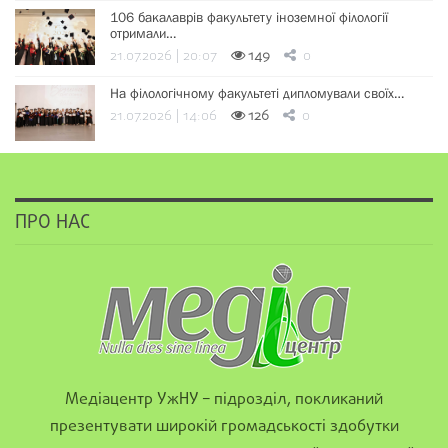
106 бакалаврів факультету іноземної філології
отримали…
21.07.2026 | 20:07
149
0
На філологічному факультеті дипломували своїх…
21.07.2026 | 14:06
126
0
ПРО НАС
Медіацентр УжНУ – підрозділ, покликаний
презентувати широкій громадськості здобутки