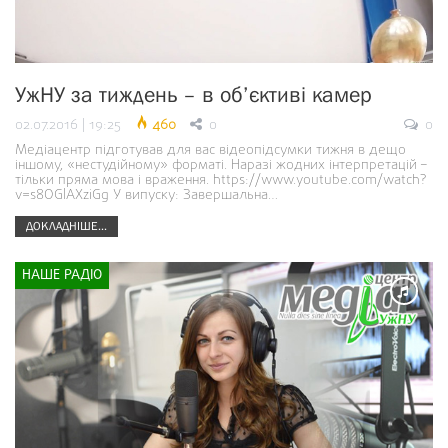
УжНУ за тиждень – в об’єктиві камер
02.07.2016 | 19:25
460
0
0
Медіацентр підготував для вас відеопідсумки тижня в дещо
іншому, «нестудійному» форматі. Наразі жодних інтерпретацій –
тільки пряма мова і враження. https://www.youtube.com/watch?
v=s8OGlAXziGg У випуску: Завершальна…
ДОКЛАДНІШЕ...
НАШЕ РАДІО