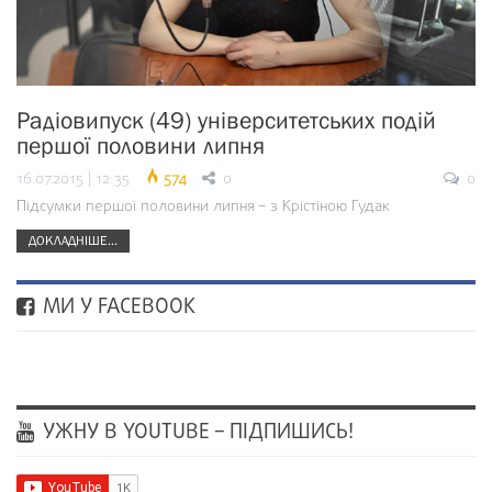
Радіовипуск (49) університетських подій
першої половини липня
16.07.2015 | 12:35
574
0
0
Підсумки першої половини липня – з Крістіною Гудак
ДОКЛАДНІШЕ...
МИ У FACEBOOK
УЖНУ В YOUTUBE – ПІДПИШИСЬ!