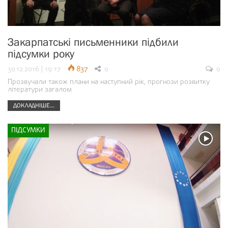
Закарпатські письменники підбили
підсумки року
30.12.2016 | 19:17
837
0
0
Прозвучали також плани на наступний рік, прогнози розвитку
літератури загалом
ДОКЛАДНІШЕ...
ПІДСУМКИ