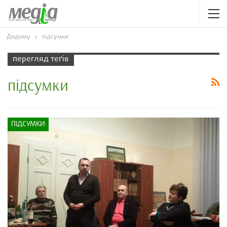
Додому
підсумки
перегляд теґів
підсумки
ПІДСУМКИ