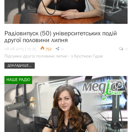
Радіовипуск (50) університетських подій
другої половини липня
08.08.2015 | 12:25
752
0
0
Підсумки другої половини липня – з Крістіною Гудак
ДОКЛАДНІШЕ...
НАШЕ РАДІО