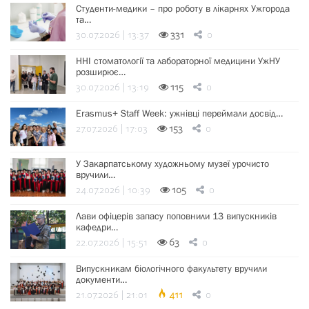
Студенти-медики – про роботу в лікарнях Ужгорода
та…
30.07.2026 | 13:37
331
0
ННІ стоматології та лабораторної медицини УжНУ
розширює…
30.07.2026 | 13:19
115
0
Erasmus+ Staff Week: ужнівці переймали досвід…
27.07.2026 | 17:03
153
0
У Закарпатському художньому музеї урочисто
вручили…
24.07.2026 | 10:39
105
0
Лави офіцерів запасу поповнили 13 випускників
кафедри…
22.07.2026 | 15:51
63
0
Випускникам біологічного факультету вручили
документи…
21.07.2026 | 21:01
411
0