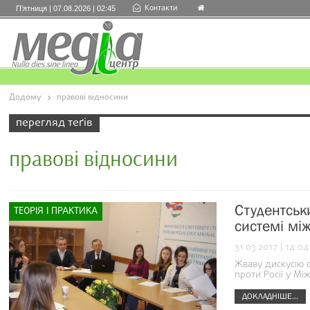
Контакти
П’ятниця | 07.08.2026 | 02:45
Додому
правові відносини
перегляд теґів
правові відносини
Студентськ
ТЕОРІЯ І ПРАКТИКА
системі мі
31.03.2017 | 14:04
Жваву дискусію 
проти Росії у М
ДОКЛАДНІШЕ...