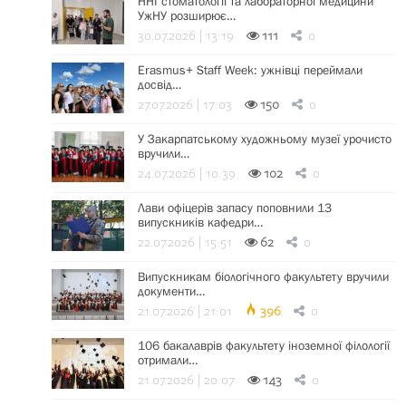
ННІ стоматології та лабораторної медицини
УжНУ розширює…
30.07.2026 | 13:19
111
0
Erasmus+ Staff Week: ужнівці переймали
досвід…
27.07.2026 | 17:03
150
0
У Закарпатському художньому музеї урочисто
вручили…
24.07.2026 | 10:39
102
0
Лави офіцерів запасу поповнили 13
випускників кафедри…
22.07.2026 | 15:51
62
0
Випускникам біологічного факультету вручили
документи…
21.07.2026 | 21:01
396
0
106 бакалаврів факультету іноземної філології
отримали…
21.07.2026 | 20:07
143
0