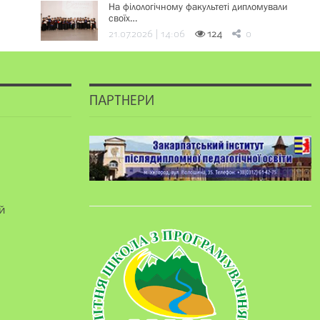
На філологічному факультеті дипломували
своїх…
21.07.2026 | 14:06
124
0
ПАРТНЕРИ
й