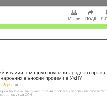
МЦ-10
ПОДІЇ
ЛЮ
ий круглий стіл щодо ролі міжнародного права
жнародних відносин провели в УжНУ
571
0
серед присутніх викликало питання проблем і перспектив справи Укр
іжнародному суді ООН