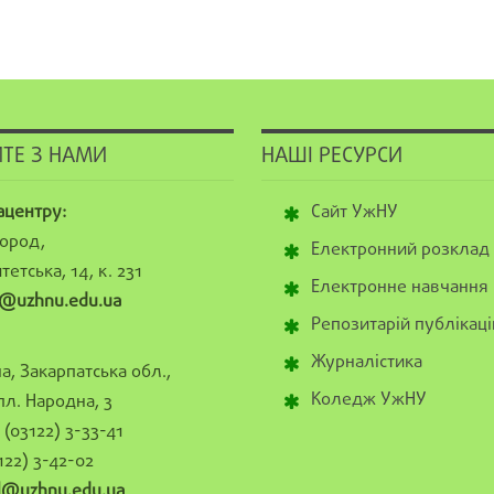
ТЕ З НАМИ
НАШІ РЕСУРСИ
ацентру:
Сайт УжНУ
ород,
Електронний розклад
тетська, 14, к. 231
Електронне навчання
@uzhnu.edu.ua
Репозитарій публікаці
Журналістика
а, Закарпатська обл.,
Коледж УжНУ
пл. Народна, 3
(03122) 3-33-41
122) 3-42-02
al@uzhnu.edu.ua