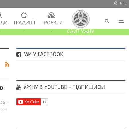
Вхід
ДИ
ТРАДИЦІЇ
ПРОЄКТИ
САЙТ УжНУ
МИ У FACEBOOK
УЖНУ В YOUTUBE – ПІДПИШИСЬ!
 в
0
аїни