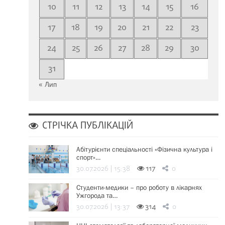
10
11
12
13
14
15
16
17
18
19
20
21
22
23
24
25
26
27
28
29
30
31
« Лип
СТРІЧКА ПУБЛІКАЦІЙ
Абітурієнти спеціальності «Фізична культура і
спорт»…
30.07.2026 | 15:38
117
0
Студенти-медики – про роботу в лікарнях
Ужгорода та…
30.07.2026 | 13:37
314
0