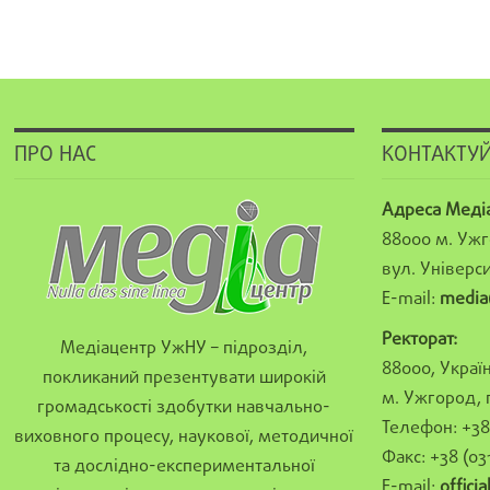
ПРО НАС
КОНТАКТУЙ
Адреса Меді
88000 м. Ужг
вул. Універси
E-mail:
media
Ректорат:
Медіацентр УжНУ – підрозділ,
88000, Україн
покликаний презентувати широкій
м. Ужгород, 
громадськості здобутки навчально-
Телефон: +38 
виховного процесу, наукової, методичної
Факс: +38 (03
та дослідно-експериментальної
E-mail:
offici