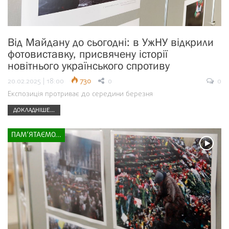
Від Майдану до сьогодні: в УжНУ відкрили
фотовиставку, присвячену історії
новітнього українського спротиву
20.02.2025 | 18:00
730
0
0
Експозиція протриває до середини березня
ДОКЛАДНІШЕ...
ПАМ’ЯТАЄМО...