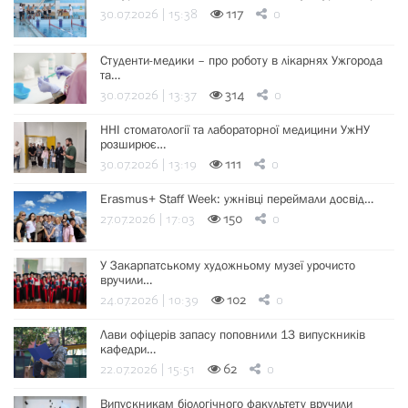
30.07.2026 | 15:38
117
0
Студенти-медики – про роботу в лікарнях Ужгорода
та…
30.07.2026 | 13:37
314
0
ННІ стоматології та лабораторної медицини УжНУ
розширює…
30.07.2026 | 13:19
111
0
Erasmus+ Staff Week: ужнівці переймали досвід…
27.07.2026 | 17:03
150
0
У Закарпатському художньому музеї урочисто
вручили…
24.07.2026 | 10:39
102
0
Лави офіцерів запасу поповнили 13 випускників
кафедри…
22.07.2026 | 15:51
62
0
Випускникам біологічного факультету вручили