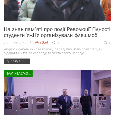
На знак пам’яті про події Революції Гідності
студенти УжНУ організували флешмоб
20.02.2017 | 12:08
1 846
0
0
Акцією молодь схиляє голову перед пам'яттю полеглих, які
віддали життя за свободу та честь свого народу
ДОКЛАДНІШЕ...
ПАМ’ЯТАЄМО...