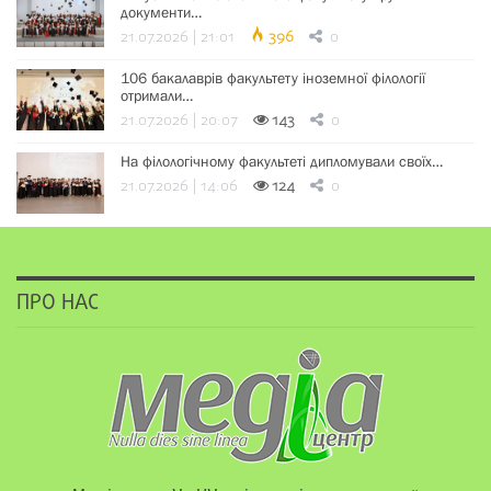
документи…
21.07.2026 | 21:01
396
0
106 бакалаврів факультету іноземної філології
отримали…
21.07.2026 | 20:07
143
0
На філологічному факультеті дипломували своїх…
21.07.2026 | 14:06
124
0
ПРО НАС