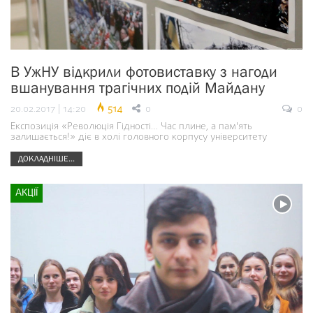
В УжНУ відкрили фотовиставку з нагоди
вшанування трагічних подій Майдану
20.02.2017 | 14:20
514
0
0
Експозиція «Революція Гідності… Час плине, а пам'ять
залишається!» діє в холі головного корпусу університету
ДОКЛАДНІШЕ...
АКЦІЇ