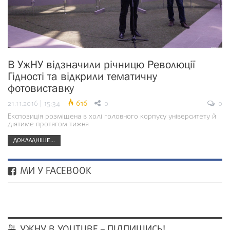
В УжНУ відзначили річницю Революції
Гідності та відкрили тематичну
фотовиставку
21.11.2016 | 15:34
616
0
0
Експозиція розміщена в холі головного корпусу університету й
діятиме протягом тижня
ДОКЛАДНІШЕ...
МИ У FACEBOOK