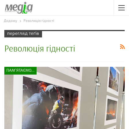
Додому
Революція гідності
перегляд теґів
Революція гідності
ПАМ’ЯТАЄМО...