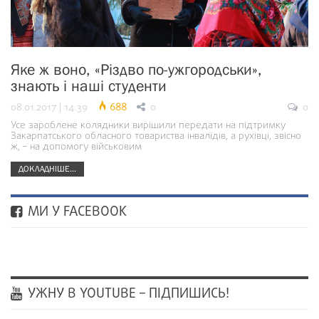
Яке ж воно, «Різдво по-ужгородськи»,
знають і наші студенти
08.01.2017 | 14:39
688
0
0
Усе зароблене колядники вирішили передати на підтримку
Закарпатського обласного товариства інвалідів, а рухівці, звісно
ж, – на допомогу військовим
ДОКЛАДНІШЕ...
МИ У FACEBOOK
УЖНУ В YOUTUBE – ПІДПИШИСЬ!