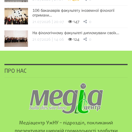
106 бакалаврів факультету іноземної філології
отримали…
21.07.2026 | 20:07
147
0
На філологічному факультеті дипломували своїх…
21.07.2026 | 14:06
124
0
ПРО НАС
Медіацентр УжНУ – підрозділ, покликаний
презентувати широкій громадськості здобутки