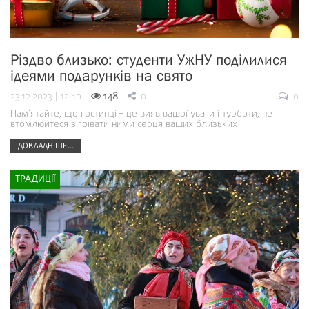
Різдво близько: студенти УжНУ поділилися
ідеями подарунків на свято
23.12.2023 | 12:10
148
0
0
Пам’ятайте, що гостинці – це вияв вашої уваги і турботи, не
втомлюйтеся зігрівати ними серця ваших близьких
ДОКЛАДНІШЕ...
ТРАДИЦІЇ