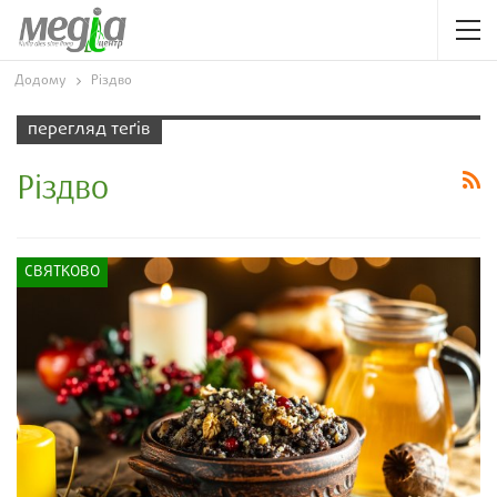
Додому
Різдво
перегляд теґів
Різдво
СВЯТКОВО