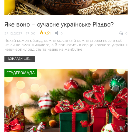
Яке воно – сучасне українське Різдво?
25.12.2023 | 13:00
361
0
0
Нехай кожен обряд, кожна колядка й кожна страва несе в собі
не лише смак минулого, а й приносить в серце кожного українця
невичерпну радість та надію на майбутнє
ДОКЛАДНІШЕ...
СТУДГРОМАДА