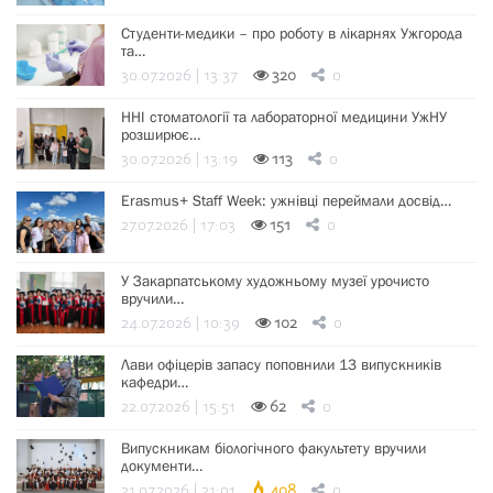
Студенти-медики – про роботу в лікарнях Ужгорода
та…
30.07.2026 | 13:37
320
0
ННІ стоматології та лабораторної медицини УжНУ
розширює…
30.07.2026 | 13:19
113
0
Erasmus+ Staff Week: ужнівці переймали досвід…
27.07.2026 | 17:03
151
0
У Закарпатському художньому музеї урочисто
вручили…
24.07.2026 | 10:39
102
0
Лави офіцерів запасу поповнили 13 випускників
кафедри…
22.07.2026 | 15:51
62
0
Випускникам біологічного факультету вручили
документи…
21.07.2026 | 21:01
408
0