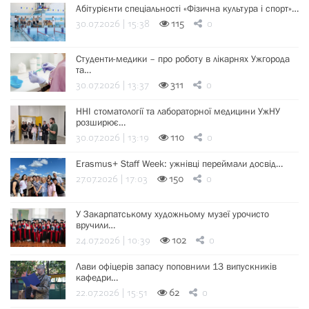
Абітурієнти спеціальності «Фізична культура і спорт»…
30.07.2026 | 15:38
115
0
Студенти-медики – про роботу в лікарнях Ужгорода
та…
30.07.2026 | 13:37
311
0
ННІ стоматології та лабораторної медицини УжНУ
розширює…
30.07.2026 | 13:19
110
0
Erasmus+ Staff Week: ужнівці переймали досвід…
27.07.2026 | 17:03
150
0
У Закарпатському художньому музеї урочисто
вручили…
24.07.2026 | 10:39
102
0
Лави офіцерів запасу поповнили 13 випускників
кафедри…
22.07.2026 | 15:51
62
0