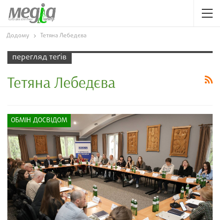
Додому
Тетяна Лебедєва
перегляд теґів
Тетяна Лебедєва
ОБМІН ДОСВІДОМ