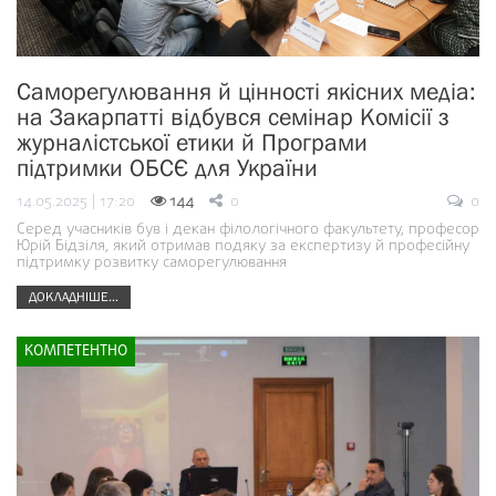
Саморегулювання й цінності якісних медіа:
на Закарпатті відбувся семінар Комісії з
журналістської етики й Програми
підтримки ОБСЄ для України
14.05.2025 | 17:20
144
0
0
Серед учасників був і декан філологічного факультету, професор
Юрій Бідзіля, який отримав подяку за експертизу й професійну
підтримку розвитку саморегулювання
ДОКЛАДНІШЕ...
КОМПЕТЕНТНО