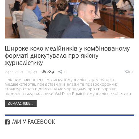
Широке коло медійників у комбінованому
форматі дискутувало про якісну
журналістику
24.11.2021 | 09:41
289
0
0
Плідним завершенням дискусії журналістів, редакторів,
медіаекспертів, представників влади та правоохоронних
структур стало підписання меморандуму про співпрацю
відділення журналістики УжНУ та Комісії з журналістської етики
ДОКЛАДНІШЕ...
МИ У FACEBOOK