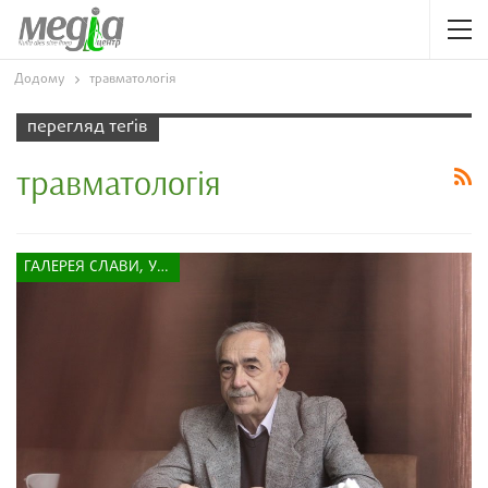
Додому
травматологія
перегляд теґів
травматологія
ГАЛЕРЕЯ СЛАВИ, УСПІХУ, НАДІЇ