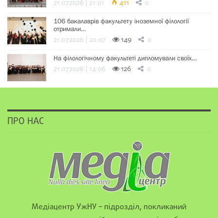
21.07.2026 | 21:01
411
0
106 бакалаврів факультету іноземної філології
отримали…
21.07.2026 | 20:07
149
0
На філологічному факультеті дипломували своїх…
21.07.2026 | 14:06
126
0
ПРО НАС
Медіацентр УжНУ – підрозділ, покликаний