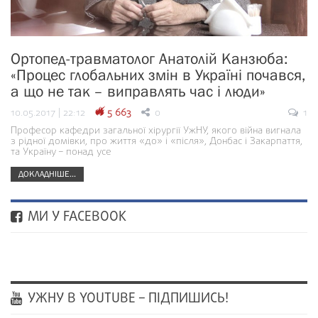
Ортопед-травматолог Анатолій Канзюба:
«Процес глобальних змін в Україні почався,
а що не так – виправлять час і люди»
10.05.2017 | 22:12
5 663
0
1
Професор кафедри загальної хірургії УжНУ, якого війна вигнала
з рідної домівки, про життя «до» і «після», Донбас і Закарпаття,
та Україну – понад усе
ДОКЛАДНІШЕ...
МИ У FACEBOOK
УЖНУ В YOUTUBE – ПІДПИШИСЬ!