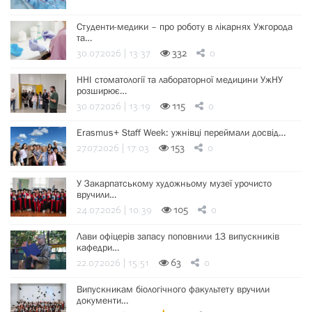
Студенти-медики – про роботу в лікарнях Ужгорода
та…
30.07.2026 | 13:37
332
0
ННІ стоматології та лабораторної медицини УжНУ
розширює…
30.07.2026 | 13:19
115
0
Erasmus+ Staff Week: ужнівці переймали досвід…
27.07.2026 | 17:03
153
0
У Закарпатському художньому музеї урочисто
вручили…
24.07.2026 | 10:39
105
0
Лави офіцерів запасу поповнили 13 випускників
кафедри…
22.07.2026 | 15:51
63
0
Випускникам біологічного факультету вручили
документи…