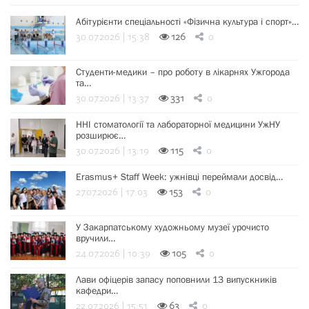
Абітурієнти спеціальності «Фізична культура і спорт»…
30.07.2026 | 15:38
126
0
Студенти-медики – про роботу в лікарнях Ужгорода
та…
30.07.2026 | 13:37
331
0
ННІ стоматології та лабораторної медицини УжНУ
розширює…
30.07.2026 | 13:19
115
0
Erasmus+ Staff Week: ужнівці переймали досвід…
27.07.2026 | 17:03
153
0
У Закарпатському художньому музеї урочисто
вручили…
24.07.2026 | 10:39
105
0
Лави офіцерів запасу поповнили 13 випускників
кафедри…
22.07.2026 | 15:51
63
0