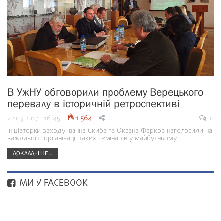
В УжНУ обговорили проблему Верецького
перевалу в історичній ретроспективі
22.03.2017 | 16:45
1 564
0
0
Ініціаторки заходу Іванна Скиба та Оксана Ферков наголосили на
важливості організації таких семінарів у майбутньому
ДОКЛАДНІШЕ...
МИ У FACEBOOK