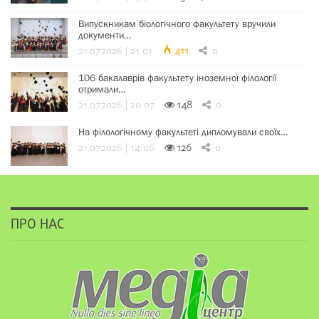
Випускникам біологічного факультету вручили
документи…
21.07.2026 | 21:01
411
0
106 бакалаврів факультету іноземної філології
отримали…
21.07.2026 | 20:07
148
0
На філологічному факультеті дипломували своїх…
21.07.2026 | 14:06
126
0
ПРО НАС