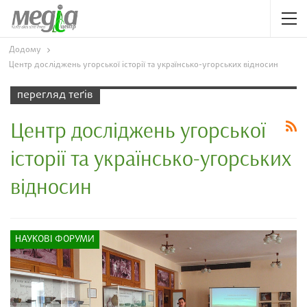
Додому
Центр досліджень угорської історії та українсько-угорських відносин
перегляд теґів
Центр досліджень угорської
історії та українсько-угорських
відносин
НАУКОВІ ФОРУМИ