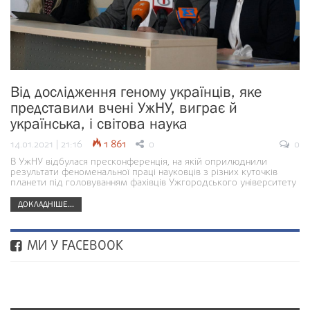
Від дослідження геному українців, яке
представили вчені УжНУ, виграє й
українська, і світова наука
14.01.2021 | 21:16
1 861
0
0
В УжНУ відбулася пресконференція, на якій оприлюднили
результати феноменальної праці науковців з різних куточків
планети під головуванням фахівців Ужгородського університету
ДОКЛАДНІШЕ...
МИ У FACEBOOK