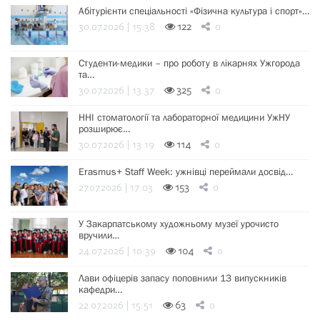
Абітурієнти спеціальності «Фізична культура і спорт»…
30.07.2026 | 15:38
122
0
Студенти-медики – про роботу в лікарнях Ужгорода
та…
30.07.2026 | 13:37
325
0
ННІ стоматології та лабораторної медицини УжНУ
розширює…
30.07.2026 | 13:19
114
0
Erasmus+ Staff Week: ужнівці переймали досвід…
27.07.2026 | 17:03
153
0
У Закарпатському художньому музеї урочисто
вручили…
24.07.2026 | 10:39
104
0
Лави офіцерів запасу поповнили 13 випускників
кафедри…
22.07.2026 | 15:51
63
0