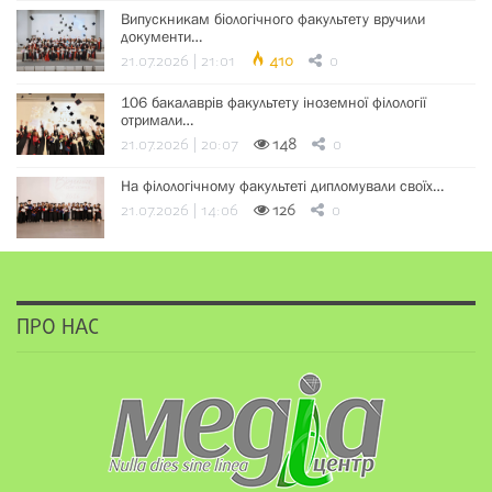
Випускникам біологічного факультету вручили
документи…
21.07.2026 | 21:01
410
0
106 бакалаврів факультету іноземної філології
отримали…
21.07.2026 | 20:07
148
0
На філологічному факультеті дипломували своїх…
21.07.2026 | 14:06
126
0
ПРО НАС