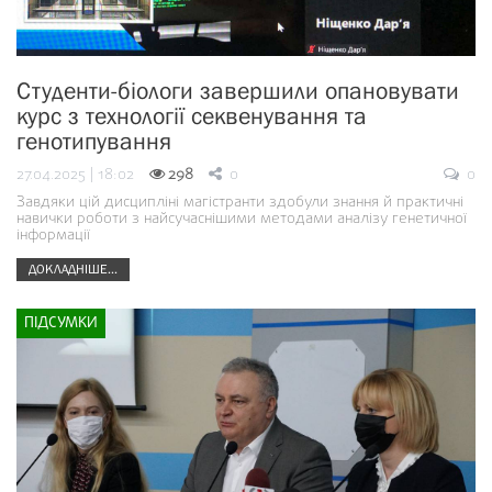
Студенти-біологи завершили опановувати
курс з технології секвенування та
генотипування
27.04.2025 | 18:02
298
0
0
Завдяки цій дисципліні магістранти здобули знання й практичні
навички роботи з найсучаснішими методами аналізу генетичної
інформації
ДОКЛАДНІШЕ...
ПІДСУМКИ