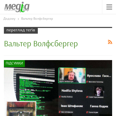
Додому
Вальтер Волфсбергер
перегляд теґів
Вальтер Волфсбергер
ПІДСУМКИ