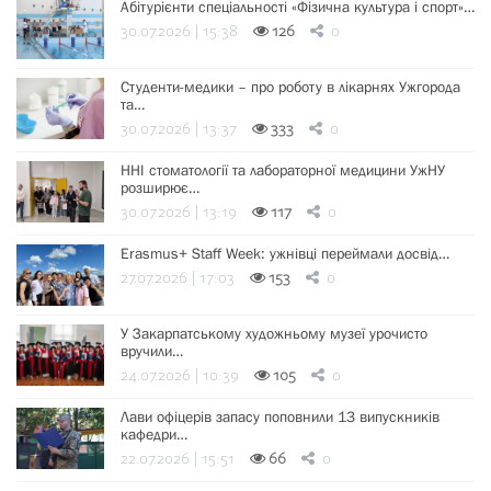
Абітурієнти спеціальності «Фізична культура і спорт»…
30.07.2026 | 15:38
126
0
Студенти-медики – про роботу в лікарнях Ужгорода
та…
30.07.2026 | 13:37
333
0
ННІ стоматології та лабораторної медицини УжНУ
розширює…
30.07.2026 | 13:19
117
0
Erasmus+ Staff Week: ужнівці переймали досвід…
27.07.2026 | 17:03
153
0
У Закарпатському художньому музеї урочисто
вручили…
24.07.2026 | 10:39
105
0
Лави офіцерів запасу поповнили 13 випускників
кафедри…
22.07.2026 | 15:51
66
0