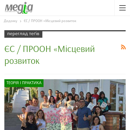
Додому
ЄС / ПРООН «Місцевий розвиток
перегляд теґів
ЄС / ПРООН «Місцевий
розвиток
ТЕОРІЯ І ПРАКТИКА