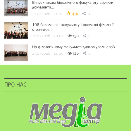
Випускникам біологічного факультету вручили
документи…
21.07.2026 | 21:01
416
0
106 бакалаврів факультету іноземної філології
отримали…
21.07.2026 | 20:07
150
0
На філологічному факультеті дипломували своїх…
21.07.2026 | 14:06
126
0
ПРО НАС