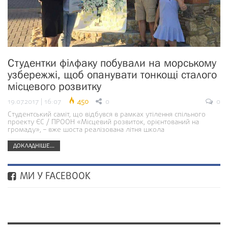
Студентки філфаку побували на морському
узбережжі, щоб опанувати тонкощі сталого
місцевого розвитку
19.07.2017 | 16:07
450
0
0
Студентський саміт, що відбувся в рамках утілення спільного
проекту ЄС / ПРООН «Місцевий розвиток, орієнтований на
громаду», – вже шоста реалізована літня школа
ДОКЛАДНІШЕ...
МИ У FACEBOOK