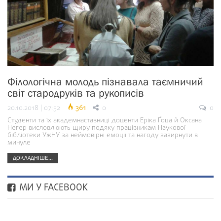
Філологічна молодь пізнавала таємничий
світ стародруків та рукописів
20.10.2018 | 07:52
361
0
0
Студенти та їх академнаставниці доценти Еріка Ґоца й Оксана
Негер висловлюють щиру подяку працівникам Наукової
бібліотеки УжНУ за неймовірні емоції та нагоду зазирнути в
минуле
ДОКЛАДНІШЕ...
МИ У FACEBOOK