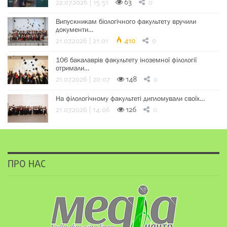
22.07.2026 | 15:51
63
0
Випускникам біологічного факультету вручили
документи…
21.07.2026 | 21:01
410
0
106 бакалаврів факультету іноземної філології
отримали…
21.07.2026 | 20:07
148
0
На філологічному факультеті дипломували своїх…
21.07.2026 | 14:06
126
0
ПРО НАС