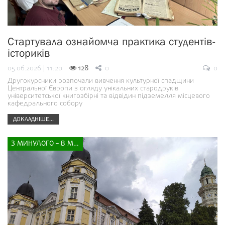
Стартувала ознайомча практика студентів-
істориків
05.06.2026 | 11:20
128
0
0
Другокурсники розпочали вивчення культурної спадщини
Центральної Європи з огляду унікальних стародруків
університетської книгозбірні та відвідин підземелля місцевого
кафедрального собору
ДОКЛАДНІШЕ...
З МИНУЛОГО – В МАЙБУТНЄ