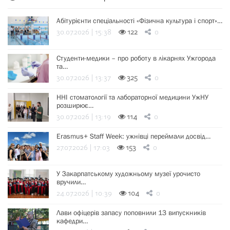
Абітурієнти спеціальності «Фізична культура і спорт»…
30.07.2026 | 15:38
122
0
Студенти-медики – про роботу в лікарнях Ужгорода
та…
30.07.2026 | 13:37
325
0
ННІ стоматології та лабораторної медицини УжНУ
розширює…
30.07.2026 | 13:19
114
0
Erasmus+ Staff Week: ужнівці переймали досвід…
27.07.2026 | 17:03
153
0
У Закарпатському художньому музеї урочисто
вручили…
24.07.2026 | 10:39
104
0
Лави офіцерів запасу поповнили 13 випускників
кафедри…