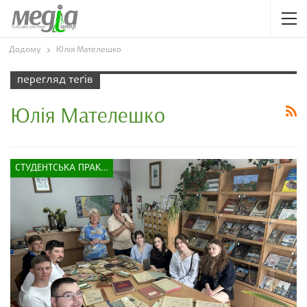
Додому
Юлія Мателешко
перегляд теґів
Юлія Мателешко
СТУДЕНТСЬКА ПРАКТИКА