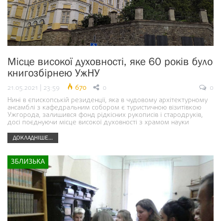
Місце високої духовності, яке 60 років було
книгозбірнею УжНУ
21.05.2021 | 23:59
670
0
0
Нині в єпископській резиденції, яка в чудовому архітектурному
ансамблі з кафедральним собором є туристичною візитівкою
Ужгорода, залишився фонд рідкісних рукописів і стародруків,
досі поєднуючи місце високої духовності з храмом науки
ДОКЛАДНІШЕ...
ЗБЛИЗЬКА