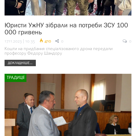
Юристи УжНУ зібрали на потреби ЗСУ 100
000 гривень
17.11.2023 | 10:35
410
0
0
Кошти на придбання спеціалізованого дрона передали
професору Федору Шандору
ДОКЛАДНІШЕ...
ТРАДИЦІЇ