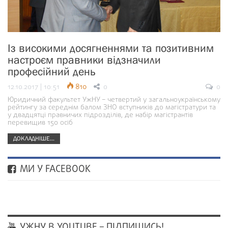
Із високими досягненнями та позитивним
настроєм правники відзначили
професійний день
12.10.2017 | 10:51
810
0
0
Юридичний факультет УжНУ – четвертий у загальноукраїнському
рейтингу за середнім балом ЗНО вступників до магістратури та
у двадцятці правничих підрозділів, де набір магістрантів
перевищив 150 осіб
ДОКЛАДНІШЕ...
МИ У FACEBOOK
УЖНУ В YOUTUBE – ПІДПИШИСЬ!