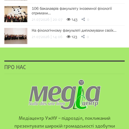
106 бакалаврів факультету іноземної філології
отримали…
21.07.2026 | 20:07
143
0
На філологічному факультеті дипломували своїх…
21.07.2026 | 14:06
123
0
ПРО НАС
Медіацентр УжНУ – підрозділ, покликаний
презентувати широкій громадськості здобутки