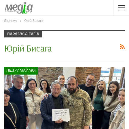
Додому
Юрій Бисага
перегляд теґів
Юрій Бисага
ПІДТРИМАЙМО!