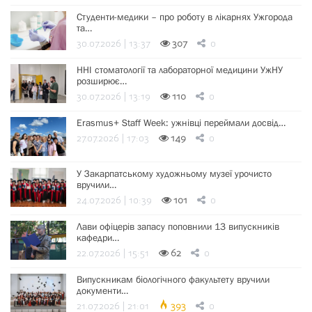
Студенти-медики – про роботу в лікарнях Ужгорода
та…
30.07.2026 | 13:37
307
0
ННІ стоматології та лабораторної медицини УжНУ
розширює…
30.07.2026 | 13:19
110
0
Erasmus+ Staff Week: ужнівці переймали досвід…
27.07.2026 | 17:03
149
0
У Закарпатському художньому музеї урочисто
вручили…
24.07.2026 | 10:39
101
0
Лави офіцерів запасу поповнили 13 випускників
кафедри…
22.07.2026 | 15:51
62
0
Випускникам біологічного факультету вручили
документи…
21.07.2026 | 21:01
393
0