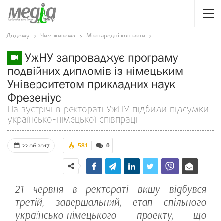
Додому
Чим живемо
Міжнародні контакти
УжНУ запроваджує програму
подвійних дипломів із німецьким
Університетом прикладних наук
Фрезеніус
На зустрічі в ректораті УжНУ підбили підсумки
українсько-німецької співпраці
22.06.2017
581
0
21 червня в ректораті вишу відбувся
третій, завершальний, етап спільного
українсько-німецького проекту, що