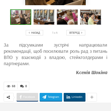
НАЗАД
ВПЕРЕД
1
з
4
За підсумками зустрічі напрацювали
рекомендації, щоб посилювати роль рад з питань
ВПО у взаємодії з владою, стейкголдерами і
партнерами.
Ксенія Шокіна
68
0
Facebook
Telegram
Linkedin