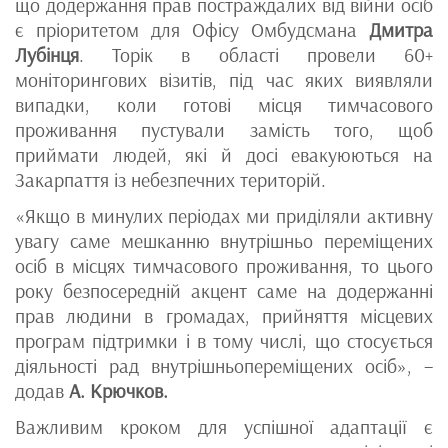
що додержання прав постраждалих від війни осіб
є пріоритетом для Офісу Омбудсмана
Дмитра
Лубінця
. Торік в області провели 60+
моніторингових візитів, під час яких виявляли
випадки, коли готові місця тимчасового
проживання пустували замість того, щоб
приймати людей, які й досі евакуюються на
Закарпаття із небезпечних територій.
«Якщо в минулих періодах ми приділяли активну
увагу саме мешканню внутрішньо переміщених
осіб в місцях тимчасового проживання, то цього
року безпосередній акцент саме на додержанні
прав людини в громадах, прийняття місцевих
програм підтримки і в тому числі, що стосується
діяльності рад внутрішньопереміщених осіб», –
додав
А. Крючков.
Важливим кроком для успішної адаптації є