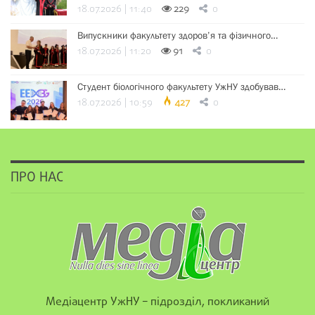
18.07.2026 | 11:40
229
0
Випускники факультету здоров’я та фізичного…
18.07.2026 | 11:20
91
0
Студент біологічного факультету УжНУ здобував…
18.07.2026 | 10:59
427
0
ПРО НАС
Медіацентр УжНУ – підрозділ, покликаний