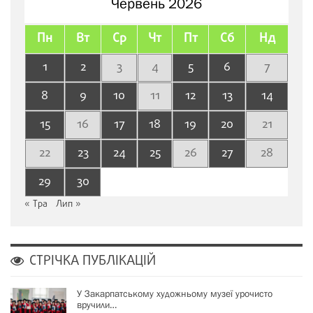
Червень 2026
Пн
Вт
Ср
Чт
Пт
Сб
Нд
1
2
3
4
5
6
7
8
9
10
11
12
13
14
15
16
17
18
19
20
21
22
23
24
25
26
27
28
29
30
« Тра
Лип »
СТРІЧКА ПУБЛІКАЦІЙ
У Закарпатському художньому музеї урочисто
вручили…