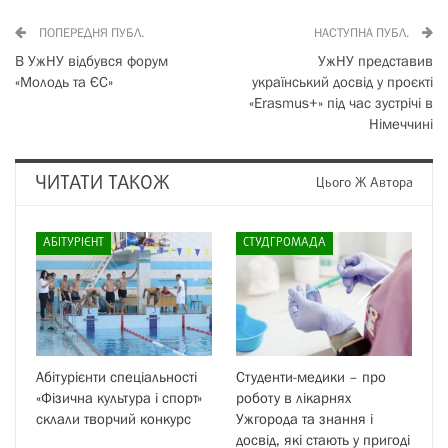
ПОПЕРЕДНЯ ПУБЛ.
НАСТУПНА ПУБЛ.
В УжНУ відбувся форум
УжНУ представив
«Молодь та ЄС»
український досвід у проєкті
«Erasmus+» під час зустрічі в
Німеччині
ЧИТАТИ ТАКОЖ
Цього Ж Автора
АБІТУРІЄНТ
СТУДГРОМАДА
Абітурієнти спеціальності
Студенти-медики – про
«Фізична культура і спорт»
роботу в лікарнях
склали творчий конкурс
Ужгорода та знання і
досвід, які стають у пригоді