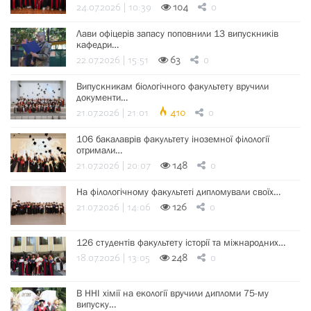
24.07.2026 | 10:39
104
0
Лави офіцерів запасу поповнили 13 випускників
кафедри…
22.07.2026 | 15:51
63
0
Випускникам біологічного факультету вручили
документи…
21.07.2026 | 21:01
410
0
106 бакалаврів факультету іноземної філології
отримали…
21.07.2026 | 20:07
148
0
На філологічному факультеті дипломували своїх…
21.07.2026 | 14:06
126
0
126 студентів факультету історії та міжнародних…
18.07.2026 | 13:05
248
0
В ННІ хімії на екології вручили дипломи 75-му
випуску…