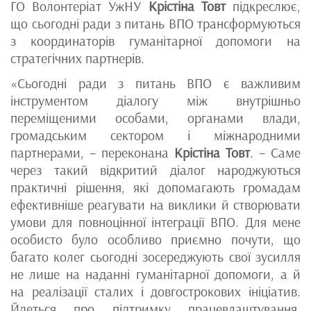
ГО Волонтеріат УжНУ
Крістіна Товт
підкреслює,
що сьогодні ради з питань ВПО трансформуються
з координаторів гуманітарної допомоги на
стратегічних партнерів.
«Сьогодні ради з питань ВПО є важливим
інструментом діалогу між внутрішньо
переміщеними особами, органами влади,
громадським сектором і міжнародними
партнерами, – переконана
Крістіна Товт
. – Саме
через такий відкритий діалог народжуються
практичні рішення, які допомагають громадам
ефективніше реагувати на виклики й створювати
умови для повноцінної інтеграції ВПО. Для мене
особисто було особливо приємно почути, що
багато колег сьогодні зосереджують свої зусилля
не лише на наданні гуманітарної допомоги, а й
на реалізації сталих і довгострокових ініціатив.
Йдеться про підтримку працевлаштування,