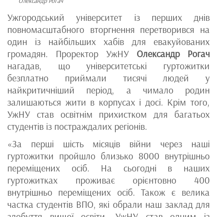
Олександр Рогач
Ужгородський університет із перших днів
повномасштабного вторгнення перетворився на
один із найбільших хабів для евакуйованих
громадян. Проректор УжНУ
Олександр Рогач
нагадав, що університетські гуртожитки
безплатно приймали тисячі людей у
найкритичніший період, а чимало родин
залишаються жити в корпусах і досі. Крім того,
УжНУ став освітнім прихистком для багатьох
студентів із постраждалих регіонів.
«За перші шість місяців війни через наші
гуртожитки пройшло близько 8000 внутрішньо
переміщених осіб. На сьогодні в наших
гуртожитках проживає орієнтовно 400
внутрішньо переміщених осіб. Також є велика
частка студентів ВПО, які обрали наш заклад для
здобуття вищої освіти. УжНУ став одним із