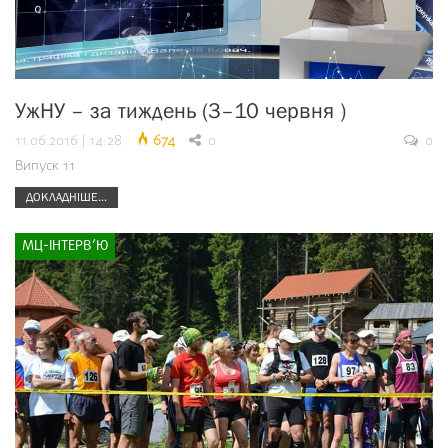
УжНУ – за тиждень (3–10 червня )
11.06.2016 | 14:28
674
0
0
Випуск 11
ДОКЛАДНІШЕ...
МЦ-ІНТЕРВ’Ю