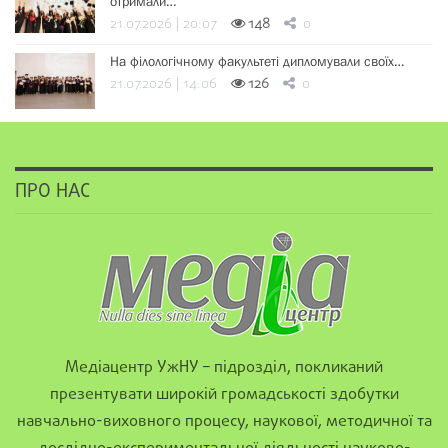
отримали…
21.07.2026 | 20:07
148
0
На філологічному факультеті дипломували своїх…
21.07.2026 | 14:06
126
0
ПРО НАС
Медіацентр УжНУ – підрозділ, покликаний
презентувати широкій громадськості здобутки
навчально-виховного процесу, наукової, методичної та