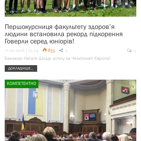
Першокурсниця факультету здоров’я
людини встановила рекорд підкорення
Говерли серед юніорів!
11.06.2016 | 12:24
833
0
0
Бажаємо Наталії Шозді успіху на Чемпіонаті Європи!
ДОКЛАДНІШЕ...
КОМПЕТЕНТНО