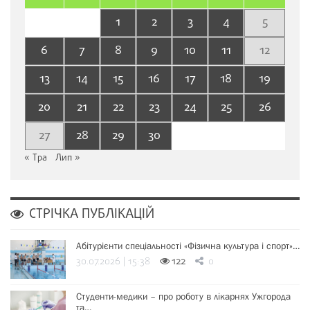
1
2
3
4
5
6
7
8
9
10
11
12
13
14
15
16
17
18
19
20
21
22
23
24
25
26
27
28
29
30
« Тра
Лип »
СТРІЧКА ПУБЛІКАЦІЙ
Абітурієнти спеціальності «Фізична культура і спорт»…
30.07.2026 | 15:38
122
0
Студенти-медики – про роботу в лікарнях Ужгорода
та…