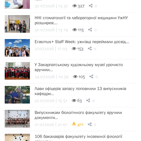
30.07.2026 | 13:37
327
0
ННІ стоматології та лабораторної медицини УжНУ
розширює…
30.07.2026 | 13:19
115
0
Erasmus+ Staff Week: ужнівці переймали досвід…
27.07.2026 | 17:03
153
0
У Закарпатському художньому музеї урочисто
вручили…
24.07.2026 | 10:39
105
0
Лави офіцерів запасу поповнили 13 випускників
кафедри…
22.07.2026 | 15:51
63
0
Випускникам біологічного факультету вручили
документи…
21.07.2026 | 21:01
411
0
106 бакалаврів факультету іноземної філології