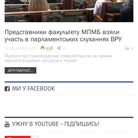
Представники факультету МПМБ взяли
участь в парламентських слуханнях ВРУ
11.06.2016 | 11:11
938
0
0
Йшлося про транскордонне співробітництво як чинник
євроінтеграційних процесів в Україні
ДОКЛАДНІШЕ...
МИ У FACEBOOK
УЖНУ В YOUTUBE – ПІДПИШИСЬ!