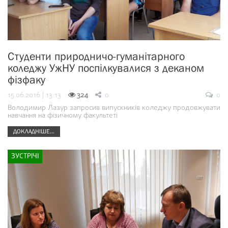
Студенти природничо-гуманітарного
коледжу УжНУ поспілкувалися з деканом
фізфаку
15.06.2016 | 13:13
324
0
0
Володимир Лазур запросив випускників коледжу продовжувати
навчання на фізичному факультеті
ДОКЛАДНІШЕ...
ЗУСТРІЧІ