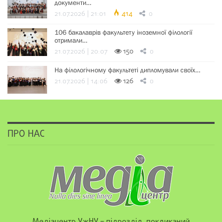
документи…
21.07.2026 | 21:01
414
0
106 бакалаврів факультету іноземної філології
отримали…
21.07.2026 | 20:07
150
0
На філологічному факультеті дипломували своїх…
21.07.2026 | 14:06
126
0
ПРО НАС
Медіацентр УжНУ – підрозділ, покликаний