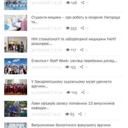
30.07.2026 | 15:38
126
0
Студенти-медики – про роботу в лікарнях Ужгорода
та…
30.07.2026 | 13:37
333
0
ННІ стоматології та лабораторної медицини УжНУ
розширює…
30.07.2026 | 13:19
117
0
Erasmus+ Staff Week: ужнівці переймали досвід…
27.07.2026 | 17:03
153
0
У Закарпатському художньому музеї урочисто
вручили…
24.07.2026 | 10:39
105
0
Лави офіцерів запасу поповнили 13 випускників
кафедри…
22.07.2026 | 15:51
63
0
Випускникам біологічного факультету вручили