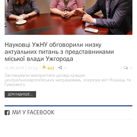
Науковці УжНУ обговорили низку
актуальних питань з представниками
міської влади Ужгорода
15.06.2016 | 10:54
443
0
0
Запланували використати досвід кращих
центральноєвропейських напрацювань, зокрема міст Кошиць та
Гуменного
ДОКЛАДНІШЕ...
МИ У FACEBOOK