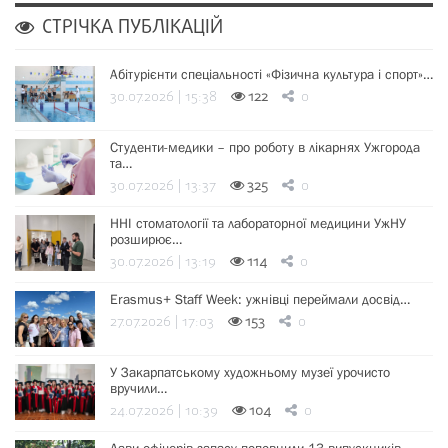
СТРІЧКА ПУБЛІКАЦІЙ
Абітурієнти спеціальності «Фізична культура і спорт»…
30.07.2026 | 15:38
122
0
Студенти-медики – про роботу в лікарнях Ужгорода
та…
30.07.2026 | 13:37
325
0
ННІ стоматології та лабораторної медицини УжНУ
розширює…
30.07.2026 | 13:19
114
0
Erasmus+ Staff Week: ужнівці переймали досвід…
27.07.2026 | 17:03
153
0
У Закарпатському художньому музеї урочисто
вручили…
24.07.2026 | 10:39
104
0
Лави офіцерів запасу поповнили 13 випускників