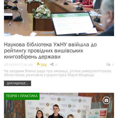
Наукова бібліотека УжНУ ввійшла до
рейтингу провідних вишівських
книгозбірень держави
26.10.2017 | 09:49
524
0
0
На засіданні Вченої ради про інновації, утілені університетською
бібліотекою, розповіла її директорка Марія Медведь
ДОКЛАДНІШЕ...
ТЕОРІЯ І ПРАКТИКА