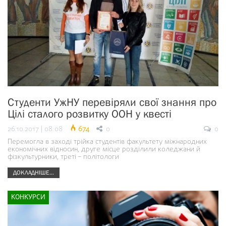
Студенти УжНУ перевіряли свої знання про
Цілі сталого розвитку ООН у квесті
26.10.2017 | 08:08
674
0
0
Перемогла в заході трійка студентів факультету міжнародних
економічних відносин, друге місце розділили коледжани й
фізкультурники, треті – політологи
ДОКЛАДНІШЕ...
КОНКУРСИ