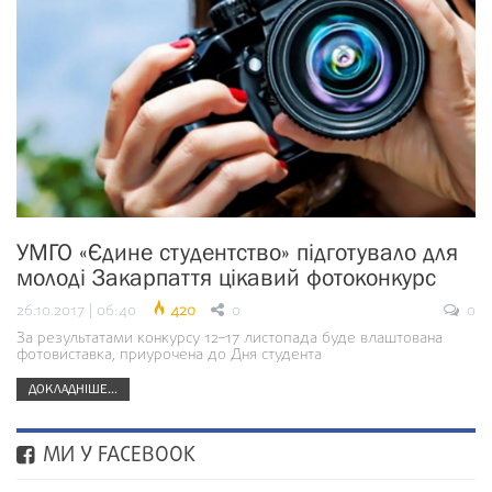
УМГО «Єдине студентство» підготувало для
молоді Закарпаття цікавий фотоконкурс
26.10.2017 | 06:40
420
0
0
За результатами конкурсу 12–17 листопада буде влаштована
фотовиставка, приурочена до Дня студента
ДОКЛАДНІШЕ...
МИ У FACEBOOK