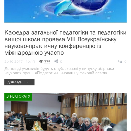
Кафедра загальної педагогіки та педагогіки
вищої школи провела VIII Всеукраїнську
науково-практичну конференцію із
міжнародною участю
26.10.2017 | 16:19
335
0
0
Доповіді учасників будуть опубліковані у випуску збірника
наукових праць «Педагогічні інновації у фаховій освіті»
ДОКЛАДНІШЕ...
З РЕКТОРАТУ