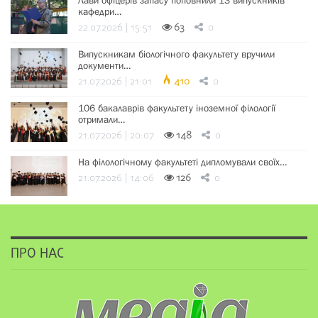
кафедри…
22.07.2026 | 15:51
63
0
Випускникам біологічного факультету вручили
документи…
21.07.2026 | 21:01
410
0
106 бакалаврів факультету іноземної філології
отримали…
21.07.2026 | 20:07
148
0
На філологічному факультеті дипломували своїх…
21.07.2026 | 14:06
126
0
ПРО НАС